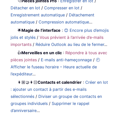
📁
Pièces jointes Pro
:
Enregistrer en lot
/
Détacher en lot
/
Compresser en lot
/
Enregistrement automatique
/
Détachement
automatique
/
Compression automatique
…
🌟
Magie de l’interface
:
😊 Encore plus d’emojis
jolis et stylés
/
Vous prévient à l’arrivée d’e-mails
importants
/
Réduire Outlook au lieu de le fermer
...
👍
Merveilles en un clic
:
Répondre à tous avec
pièces jointes
/
E-mails anti-hameçonnage
/
🕘
Afficher le fuseau horaire – Heure actuelle de
l’expéditeur
…
👩🏼‍🤝‍👩🏻
Contacts et calendrier
:
Créer en lot
: ajouter un contact à partir des e-mails
sélectionnés
/
Diviser un groupe de contacts en
groupes individuels
/
Supprimer le rappel
d’anniversaire
…