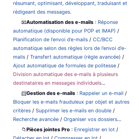
résumant, optimisant, développant, traduisant et
rédigeant des messages.
📧
Automatisation des e-mails
:
Réponse
automatique (disponible pour POP et IMAP)
/
Planification de l’envoi d’e-mails
/
CC/BCC
automatique selon des règles lors de l’envoi d’e-
mails
/
Transfert automatique (règle avancée)
/
Ajout automatique de formules de politesse
/
Division automatique des e-mails à plusieurs
destinataires en messages individuels
...
📨
Gestion des e-mails
:
Rappeler un e-mail
/
Bloquer les e-mails frauduleux par objet et autres
critères
/
Supprimer les e-mails en double
/
Recherche avancée
/
Organiser vos dossiers
…
📁
Pièces jointes Pro
:
Enregistrer en lot
/
Détacher en lot
/
Compresser en lot
/