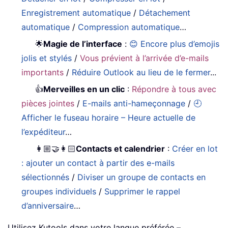
Enregistrement automatique
/
Détachement
automatique
/
Compression automatique
…
🌟
Magie de l’interface
:
😊 Encore plus d’emojis
jolis et stylés
/
Vous prévient à l’arrivée d’e-mails
importants
/
Réduire Outlook au lieu de le fermer
...
👍
Merveilles en un clic
:
Répondre à tous avec
pièces jointes
/
E-mails anti-hameçonnage
/
🕘
Afficher le fuseau horaire – Heure actuelle de
l’expéditeur
…
👩🏼‍🤝‍👩🏻
Contacts et calendrier
:
Créer en lot
: ajouter un contact à partir des e-mails
sélectionnés
/
Diviser un groupe de contacts en
groupes individuels
/
Supprimer le rappel
d’anniversaire
…
Utilisez Kutools dans votre langue préférée –