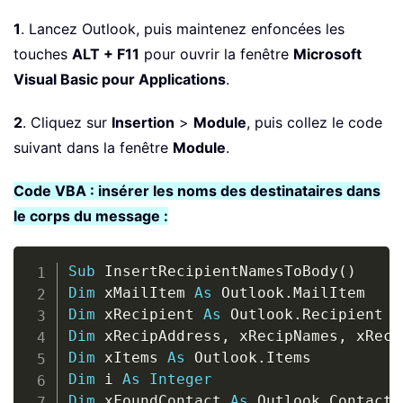
1
. Lancez Outlook, puis maintenez enfoncées les
touches
ALT + F11
pour ouvrir la fenêtre
Microsoft
Visual Basic pour Applications
.
2
. Cliquez sur
Insertion
>
Module
, puis collez le code
suivant dans la fenêtre
Module
.
Code VBA : insérer les noms des destinataires dans
le corps du message :
Copy
Sub
 InsertRecipientNamesToBody
(
)
Dim
 xMailItem 
As
 Outlook
.
Dim
 xRecipient 
As
 Outlook
.
Dim
 xRecipAddress
,
 xRecipNames
,
 xReci
Dim
 xItems 
As
 Outlook
.
Dim
 i 
As
Integer
Dim
 xFoundContact 
As
 Outlook
.