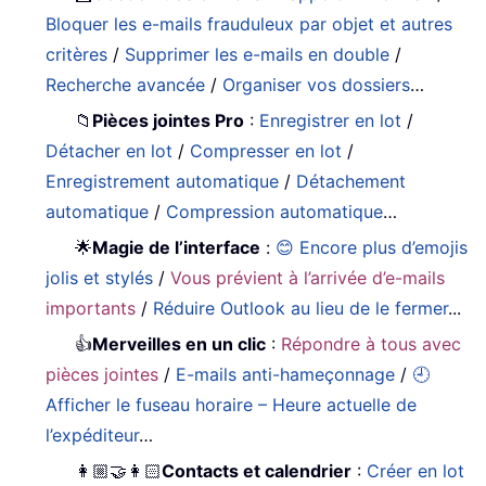
Bloquer les e-mails frauduleux par objet et autres
critères
/
Supprimer les e-mails en double
/
Recherche avancée
/
Organiser vos dossiers
…
📁
Pièces jointes Pro
:
Enregistrer en lot
/
Détacher en lot
/
Compresser en lot
/
Enregistrement automatique
/
Détachement
automatique
/
Compression automatique
…
🌟
Magie de l’interface
:
😊 Encore plus d’emojis
jolis et stylés
/
Vous prévient à l’arrivée d’e-mails
importants
/
Réduire Outlook au lieu de le fermer
...
👍
Merveilles en un clic
:
Répondre à tous avec
pièces jointes
/
E-mails anti-hameçonnage
/
🕘
Afficher le fuseau horaire – Heure actuelle de
l’expéditeur
…
👩🏼‍🤝‍👩🏻
Contacts et calendrier
:
Créer en lot