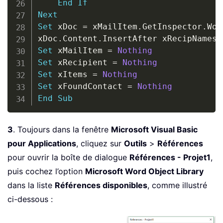
End
If
Next
Set
 xDoc 
=
 xMailItem
.
GetInspector
.
Wor
xDoc
.
Content
.
Set
 xMailItem 
=
Nothing
Set
 xRecipient 
=
Nothing
Set
 xItems 
=
Nothing
Set
 xFoundContact 
=
Nothing
End
Sub
3
. Toujours dans la fenêtre
Microsoft Visual Basic
pour Applications
, cliquez sur
Outils
>
Références
pour ouvrir la boîte de dialogue
Références - Projet1
,
puis cochez l’option
Microsoft Word Object Library
dans la liste
Références disponibles
, comme illustré
ci-dessous :