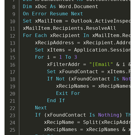
Dim
 xDoc 
As
 Word
.
On
Error
Resume
Next
Set
 xMailItem 
=
 Outlook
.
ActiveInspect
xMailItem
.
Recipients
.
For
Each
 xRecipient 
In
 xMailItem
.
Reci
    xRecipAddress 
=
 xRecipient
.
Address
Set
 xItems 
=
 Application
.
Session
.
For
 i 
=
1
To
3
        xFilterAddr 
=
"[Email"
&
 i 
&
Set
 xFoundContact 
=
 xItems
.
Fi
If
Not
(
xFoundContact 
Is
Noth
           xRecipNames 
=
 xRecipNames 
Exit
For
End
If
Next
If
(
xFoundContact 
Is
Nothing
)
The
       xRecipName 
=
 Split
(
xRecipAddre
       xRecipNames 
=
 xRecipNames 
&
 xR