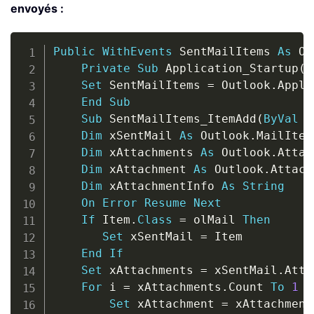
envoyés :
Copy
Public
WithEvents
 SentMailItems 
As
 Ou
Private
Sub
 Application_Startup
(
)
Set
 SentMailItems 
=
 Outlook
.
Appli
End
Sub
Sub
 SentMailItems_ItemAdd
(
ByVal
 I
Dim
 xSentMail 
As
 Outlook
.
MailItem

Dim
 xAttachments 
As
 Outlook
.
Attac
Dim
 xAttachment 
As
 Outlook
.
Attach
Dim
 xAttachmentInfo 
As
String
On
Error
Resume
Next
If
 Item
.
Class
=
 olMail 
Then
Set
 xSentMail 
=
 Item

End
If
Set
 xAttachments 
=
 xSentMail
.
Atta
For
 i 
=
 xAttachments
.
Count 
To
1
S
Set
 xAttachment 
=
 xAttachment