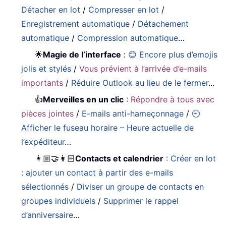
Détacher en lot
/
Compresser en lot
/
Enregistrement automatique
/
Détachement
automatique
/
Compression automatique
…
🌟
Magie de l’interface
:
😊 Encore plus d’emojis
jolis et stylés
/
Vous prévient à l’arrivée d’e-mails
importants
/
Réduire Outlook au lieu de le fermer
...
👍
Merveilles en un clic
:
Répondre à tous avec
pièces jointes
/
E-mails anti-hameçonnage
/
🕘
Afficher le fuseau horaire – Heure actuelle de
l’expéditeur
…
👩🏼‍🤝‍👩🏻
Contacts et calendrier
:
Créer en lot
: ajouter un contact à partir des e-mails
sélectionnés
/
Diviser un groupe de contacts en
groupes individuels
/
Supprimer le rappel
d’anniversaire
…