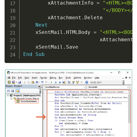
        xAttachmentInfo 
=
"<HTML><BOD
"</BODY></H
        xAttachment
.
Delete

Next
    xSentMail
.
HTMLBody 
=
"<HTML><BODY
                         xAttachmentI
    xSentMail
.
End
Sub