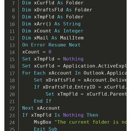
Dim
 xCurFld 
As
Dim
 xDraftsFld 
As
Dim
 xTmpFld 
As
Dim
 xArr
(
)
As
String
Dim
 xCount 
As
Integer
Dim
 xMail 
As
On
Error
Resume
Next
xCount 
=
0
Set
 xTmpFld 
=
Nothing
Set
 xCurFld 
=
 Application
.
ActiveExplo
For
Each
 xAccount 
In
 Outlook
.
Applicat
Set
 xDraftsFld 
=
 xAccount
.
Deliver
If
 xDraftsFld
.
EntryID 
=
 xCurFld
.
E
Set
 xTmpFld 
=
 xCurFld
.
Parent

End
If
Next
If
 xTmpFld 
Is
Nothing
Then
    MsgBox 
"The current folder is not
Exit
Sub