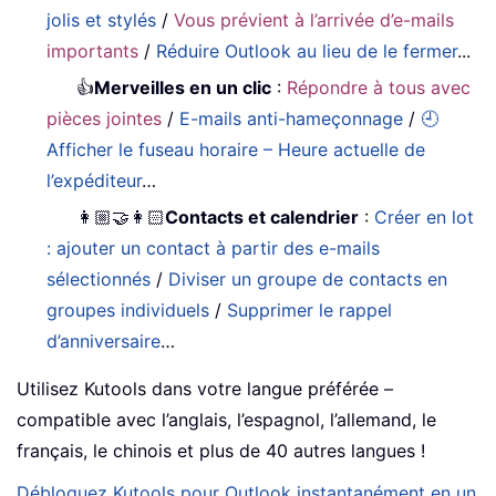
jolis et stylés
/
Vous prévient à l’arrivée d’e-mails
importants
/
Réduire Outlook au lieu de le fermer
...
👍
Merveilles en un clic
:
Répondre à tous avec
pièces jointes
/
E-mails anti-hameçonnage
/
🕘
Afficher le fuseau horaire – Heure actuelle de
l’expéditeur
…
👩🏼‍🤝‍👩🏻
Contacts et calendrier
:
Créer en lot
: ajouter un contact à partir des e-mails
sélectionnés
/
Diviser un groupe de contacts en
groupes individuels
/
Supprimer le rappel
d’anniversaire
…
Utilisez Kutools dans votre langue préférée –
compatible avec l’anglais, l’espagnol, l’allemand, le
français, le chinois et plus de 40 autres langues !
Débloquez Kutools pour Outlook instantanément en un