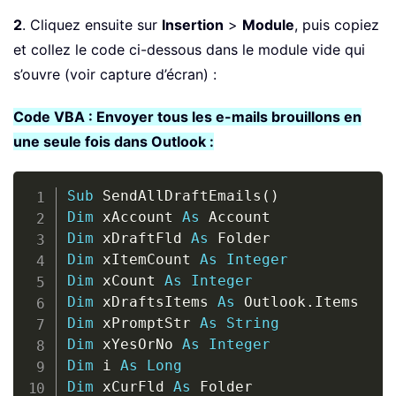
2
. Cliquez ensuite sur
Insertion
>
Module
, puis copiez
et collez le code ci-dessous dans le module vide qui
s’ouvre (voir capture d’écran) :
Code VBA : Envoyer tous les e-mails brouillons en
une seule fois dans Outlook :
Copy
Sub
 SendAllDraftEmails
(
)
Dim
 xAccount 
As
Dim
 xDraftFld 
As
Dim
 xItemCount 
As
Integer
Dim
 xCount 
As
Integer
Dim
 xDraftsItems 
As
 Outlook
.
Dim
 xPromptStr 
As
String
Dim
 xYesOrNo 
As
Integer
Dim
 i 
As
Long
Dim
 xCurFld 
As