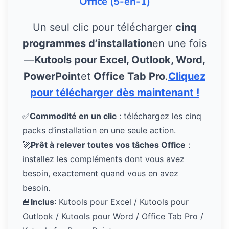
Office (5-en-1)
Un seul clic pour télécharger
cinq
programmes d’installation
en une fois
—
Kutools pour Excel, Outlook, Word,
PowerPoint
et
Office Tab Pro
.
Cliquez
pour télécharger dès maintenant !
✅
Commodité en un clic
: téléchargez les cinq
packs d’installation en une seule action.
🚀
Prêt à relever toutes vos tâches Office
:
installez les compléments dont vous avez
besoin, exactement quand vous en avez
besoin.
🧰
Inclus
: Kutools pour Excel / Kutools pour
Outlook / Kutools pour Word / Office Tab Pro /