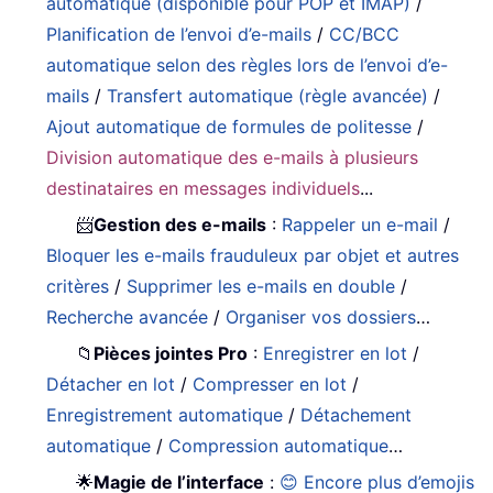
automatique (disponible pour POP et IMAP)
/
Planification de l’envoi d’e-mails
/
CC/BCC
automatique selon des règles lors de l’envoi d’e-
mails
/
Transfert automatique (règle avancée)
/
Ajout automatique de formules de politesse
/
Division automatique des e-mails à plusieurs
destinataires en messages individuels
...
📨
Gestion des e-mails
:
Rappeler un e-mail
/
Bloquer les e-mails frauduleux par objet et autres
critères
/
Supprimer les e-mails en double
/
Recherche avancée
/
Organiser vos dossiers
…
📁
Pièces jointes Pro
:
Enregistrer en lot
/
Détacher en lot
/
Compresser en lot
/
Enregistrement automatique
/
Détachement
automatique
/
Compression automatique
…
🌟
Magie de l’interface
:
😊 Encore plus d’emojis