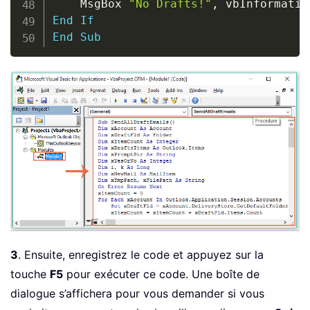
    MsgBox 
"No Drafts!"
,
 vbInformatio
End
If
End
Sub
3
. Ensuite, enregistrez le code et appuyez sur la
touche
F5
pour exécuter ce code. Une boîte de
dialogue s’affichera pour vous demander si vous