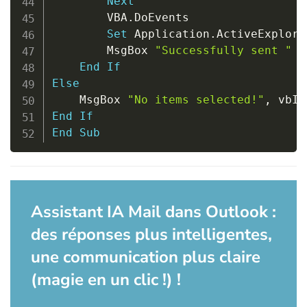
Next
        VBA
.
DoEvents

Set
 Application
.
ActiveExplore
        MsgBox 
"Successfully sent "
&
End
If
Else
    MsgBox 
"No items selected!"
,
 vbIn
End
If
End
Sub
Assistant IA Mail dans Outlook :
des réponses plus intelligentes,
une communication plus claire
(magie en un clic !) !