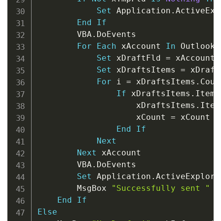
Set
 Application
.
ActiveExp
End
If
        VBA
.
DoEvents

For
Each
 xAccount 
In
 Outlook
.
Set
 xDraftFld 
=
 xAccount
.
Set
 xDraftsItems 
=
 xDraft
For
 i 
=
 xDraftsItems
.
Coun
If
 xDraftsItems
.
Item
(
                    xDraftsItems
.
Item
                    xCount 
=
 xCount 
+
End
If
Next
Next
 xAccount

        VBA
.
DoEvents

Set
 Application
.
ActiveExplore
        MsgBox 
"Successfully sent "
&
End
If
Else