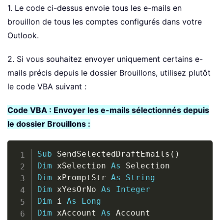
1. Le code ci-dessus envoie tous les e-mails en
brouillon de tous les comptes configurés dans votre
Outlook.
2. Si vous souhaitez envoyer uniquement certains e-
mails précis depuis le dossier Brouillons, utilisez plutôt
le code VBA suivant :
Code VBA : Envoyer les e-mails sélectionnés depuis
le dossier Brouillons :
Copy
Sub
 SendSelectedDraftEmails
(
)
Dim
 xSelection 
As
Dim
 xPromptStr 
As
String
Dim
 xYesOrNo 
As
Integer
Dim
 i 
As
Long
Dim
 xAccount 
As