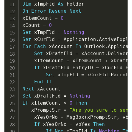
Dim
 xTmpFld 
As
On
Error
Resume
Next
xItemCount 
=
0
xCount 
=
0
Set
 xTmpFld 
=
Nothing
Set
 xCurFld 
=
 Application
.
ActiveExplo
For
Each
 xAccount 
In
 Outlook
.
Applicat
Set
 xDraftFld 
=
 xAccount
.
Delivery
    xItemCount 
=
 xItemCount 
+
 xDraftF
If
 xDraftFld
.
EntryID 
=
 xCurFld
.
En
Set
 xTmpFld 
=
 xCurFld
.
Parent

End
If
Next
Set
 xDraftFld 
=
Nothing
If
 xItemCount 
>
0
Then
   xPromptStr 
=
"Are you sure to send
    xYesOrNo 
=
 MsgBox
(
xPromptStr
,
 vbQ
If
 xYesOrNo 
=
 vbYes 
Then
If
Not
 xTmpFld 
Is
Nothing
The