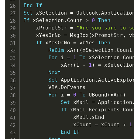
End
If
Set
 xSelection 
=
 Outlook
.
Application
.
If
 xSelection
.
Count 
>
0
Then
    xPromptStr 
=
"Are you sure to sen
    xYesOrNo 
=
 MsgBox
(
xPromptStr
,
 vbQ
If
 xYesOrNo 
=
 vbYes 
Then
ReDim
 xArr
(
xSelection
.
Count 
-
For
 i 
=
1
To
 xSelection
.
Count

            xArr
(
i 
-
1
)
=
 xSelection
.
Next
Set
 Application
.
ActiveExplore
        VBA
.
DoEvents

For
 i 
=
0
To
 UBound
(
xArr
)
Set
 xMail 
=
 Application
.
S
If
 xMail
.
Recipients
.
Count
                xMail
.
sEnd

                xCount 
=
 xCount 
+
1
End
If