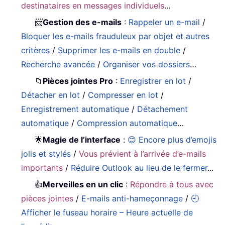
destinataires en messages individuels
...
📨
Gestion des e-mails
:
Rappeler un e-mail
/
Bloquer les e-mails frauduleux par objet et autres
critères
/
Supprimer les e-mails en double
/
Recherche avancée
/
Organiser vos dossiers
…
📁
Pièces jointes Pro
:
Enregistrer en lot
/
Détacher en lot
/
Compresser en lot
/
Enregistrement automatique
/
Détachement
automatique
/
Compression automatique
…
🌟
Magie de l’interface
:
😊 Encore plus d’emojis
jolis et stylés
/
Vous prévient à l’arrivée d’e-mails
importants
/
Réduire Outlook au lieu de le fermer
...
👍
Merveilles en un clic
:
Répondre à tous avec
pièces jointes
/
E-mails anti-hameçonnage
/
🕘
Afficher le fuseau horaire – Heure actuelle de