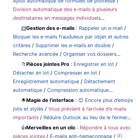
Ajout automatique de formules de politesse
/
Division automatique des e-mails à plusieurs
destinataires en messages individuels
...
📨
Gestion des e-mails
:
Rappeler un e-mail
/
Bloquer les e-mails frauduleux par objet et autres
critères
/
Supprimer les e-mails en double
/
Recherche avancée
/
Organiser vos dossiers
…
📁
Pièces jointes Pro
:
Enregistrer en lot
/
Détacher en lot
/
Compresser en lot
/
Enregistrement automatique
/
Détachement
automatique
/
Compression automatique
…
🌟
Magie de l’interface
:
😊 Encore plus d’emojis
jolis et stylés
/
Vous prévient à l’arrivée d’e-mails
importants
/
Réduire Outlook au lieu de le fermer
...
👍
Merveilles en un clic
:
Répondre à tous avec
pièces jointes
/
E-mails anti-hameçonnage
/
🕘