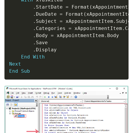
.
StartDate 
=
 Format
(
xAppointmentI
.
DueDate 
=
 Format
(
xAppointmentIte
.
Subject 
=
 xAppointmentItem
.
Subje
.
Categories 
=
 xAppointmentItem
.
Ca
.
Body 
=
 xAppointmentItem
.
Body

.
Save

.
Display

End
With
Next
End
Sub