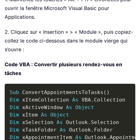
ouvrir la fenêtre Microsoft Visual Basic pour
Applications.
2. Cliquez sur « Insertion » > « Module », puis copiez-
collez le code ci-dessous dans le module vierge qui
s’ouvre :
Code VBA : Convertir plusieurs rendez-vous en
tâches
Copy
Sub
 ConvertAppointmentsToTasks
(
)
Dim
 xItemCollection 
As
 VBA
.
Dim
 xActiveWindow 
As
Object
Dim
 xItem 
As
Object
Dim
 xSelection 
As
 Outlook
.
Dim
 xTaskFolder 
As
 Outlook
.
Dim
 xAppointmentItem 
As
 Outlook
.