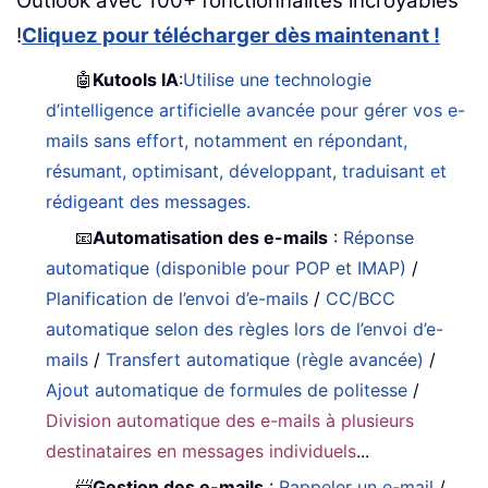
Outlook avec 100+ fonctionnalités incroyables
!
Cliquez pour télécharger dès maintenant !
🤖
Kutools IA
:
Utilise une technologie
d’intelligence artificielle avancée pour gérer vos e-
mails sans effort, notamment en répondant,
résumant, optimisant, développant, traduisant et
rédigeant des messages.
📧
Automatisation des e-mails
:
Réponse
automatique (disponible pour POP et IMAP)
/
Planification de l’envoi d’e-mails
/
CC/BCC
automatique selon des règles lors de l’envoi d’e-
mails
/
Transfert automatique (règle avancée)
/
Ajout automatique de formules de politesse
/
Division automatique des e-mails à plusieurs
destinataires en messages individuels
...
📨
Gestion des e-mails
:
Rappeler un e-mail
/