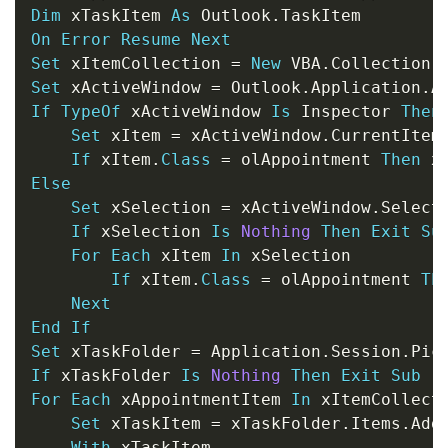
Dim
 xTaskItem 
As
 Outlook
.
On
Error
Resume
Next
Set
 xItemCollection 
=
New
 VBA
.
Set
 xActiveWindow 
=
 Outlook
.
Application
.
If
TypeOf
 xActiveWindow 
Is
 Inspector 
Then
Set
 xItem 
=
 xActiveWindow
.
CurrentItem

If
 xItem
.
Class
=
 olAppointment 
Then
 x
Else
Set
 xSelection 
=
 xActiveWindow
.
Selecti
If
 xSelection 
Is
Nothing
Then
Exit
Su
For
Each
 xItem 
In
 xSelection

If
 xItem
.
Class
=
 olAppointment 
Th
Next
End
If
Set
 xTaskFolder 
=
 Application
.
Session
.
If
 xTaskFolder 
Is
Nothing
Then
Exit
Sub
For
Each
 xAppointmentItem 
In
 xItemCollecti
Set
 xTaskItem 
=
 xTaskFolder
.
Items
.
Add
With
 xTaskItem
