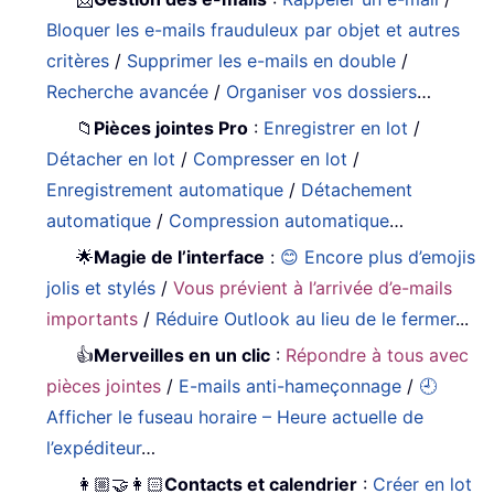
Bloquer les e-mails frauduleux par objet et autres
critères
/
Supprimer les e-mails en double
/
Recherche avancée
/
Organiser vos dossiers
…
📁
Pièces jointes Pro
:
Enregistrer en lot
/
Détacher en lot
/
Compresser en lot
/
Enregistrement automatique
/
Détachement
automatique
/
Compression automatique
…
🌟
Magie de l’interface
:
😊 Encore plus d’emojis
jolis et stylés
/
Vous prévient à l’arrivée d’e-mails
importants
/
Réduire Outlook au lieu de le fermer
...
👍
Merveilles en un clic
:
Répondre à tous avec
pièces jointes
/
E-mails anti-hameçonnage
/
🕘
Afficher le fuseau horaire – Heure actuelle de
l’expéditeur
…
👩🏼‍🤝‍👩🏻
Contacts et calendrier
:
Créer en lot