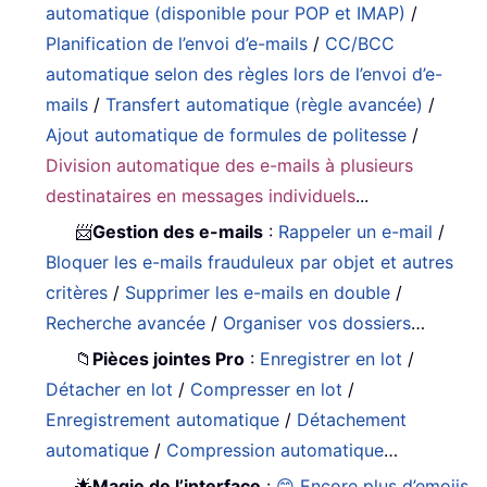
automatique (disponible pour POP et IMAP)
/
Planification de l’envoi d’e-mails
/
CC/BCC
automatique selon des règles lors de l’envoi d’e-
mails
/
Transfert automatique (règle avancée)
/
Ajout automatique de formules de politesse
/
Division automatique des e-mails à plusieurs
destinataires en messages individuels
...
📨
Gestion des e-mails
:
Rappeler un e-mail
/
Bloquer les e-mails frauduleux par objet et autres
critères
/
Supprimer les e-mails en double
/
Recherche avancée
/
Organiser vos dossiers
…
📁
Pièces jointes Pro
:
Enregistrer en lot
/
Détacher en lot
/
Compresser en lot
/
Enregistrement automatique
/
Détachement
automatique
/
Compression automatique
…
🌟
Magie de l’interface
:
😊 Encore plus d’emojis