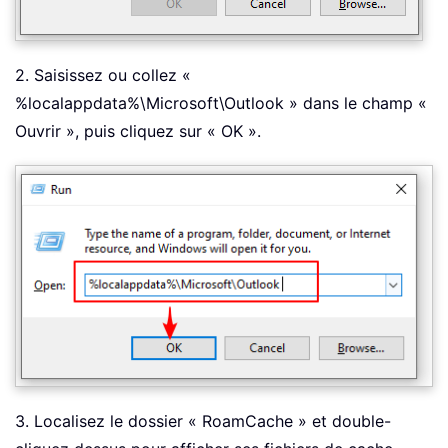
2. Saisissez ou collez «
%localappdata%\Microsoft\Outlook » dans le champ «
Ouvrir », puis cliquez sur « OK ».
3. Localisez le dossier « RoamCache » et double-