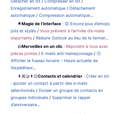
Détacher en lot
/
Compresser en lot
/
Enregistrement automatique
/
Détachement
automatique
/
Compression automatique
…
🌟
Magie de l’interface
:
😊 Encore plus d’emojis
jolis et stylés
/
Vous prévient à l’arrivée d’e-mails
importants
/
Réduire Outlook au lieu de le fermer
...
👍
Merveilles en un clic
:
Répondre à tous avec
pièces jointes
/
E-mails anti-hameçonnage
/
🕘
Afficher le fuseau horaire – Heure actuelle de
l’expéditeur
…
👩🏼‍🤝‍👩🏻
Contacts et calendrier
:
Créer en lot
: ajouter un contact à partir des e-mails
sélectionnés
/
Diviser un groupe de contacts en
groupes individuels
/
Supprimer le rappel
d’anniversaire
…