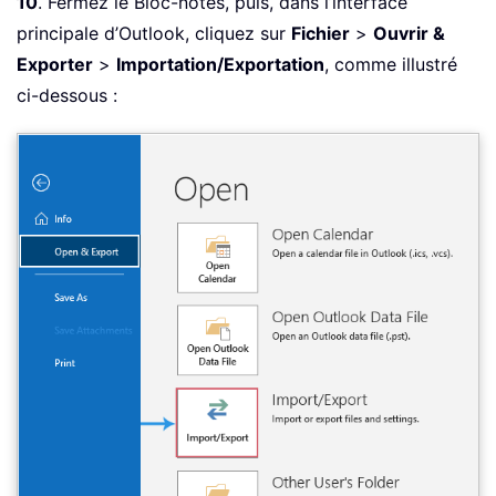
10
. Fermez le Bloc-notes, puis, dans l’interface
principale d’Outlook, cliquez sur
Fichier
>
Ouvrir &
Exporter
>
Importation/Exportation
, comme illustré
ci-dessous :