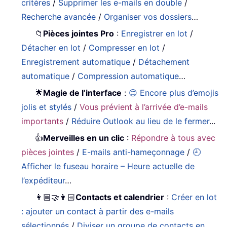
critères
/
Supprimer les e-mails en double
/
Recherche avancée
/
Organiser vos dossiers
…
📁
Pièces jointes Pro
:
Enregistrer en lot
/
Détacher en lot
/
Compresser en lot
/
Enregistrement automatique
/
Détachement
automatique
/
Compression automatique
…
🌟
Magie de l’interface
:
😊 Encore plus d’emojis
jolis et stylés
/
Vous prévient à l’arrivée d’e-mails
importants
/
Réduire Outlook au lieu de le fermer
...
👍
Merveilles en un clic
:
Répondre à tous avec
pièces jointes
/
E-mails anti-hameçonnage
/
🕘
Afficher le fuseau horaire – Heure actuelle de
l’expéditeur
…
👩🏼‍🤝‍👩🏻
Contacts et calendrier
:
Créer en lot
: ajouter un contact à partir des e-mails
sélectionnés
/
Diviser un groupe de contacts en