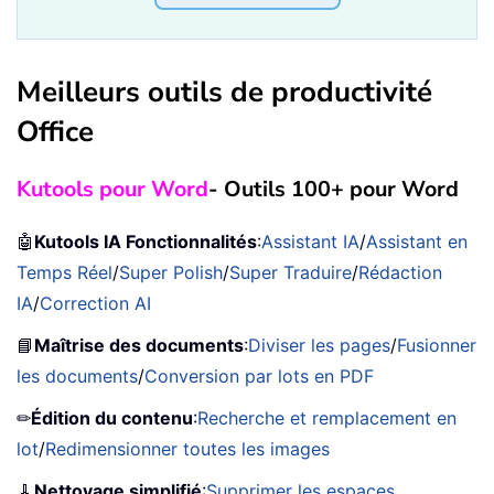
Meilleurs outils de productivité
Office
Kutools pour Word
- Outils 100+ pour Word
🤖
Kutools IA Fonctionnalités
:
Assistant IA
/
Assistant en
Temps Réel
/
Super Polish
/
Super Traduire
/
Rédaction
IA
/
Correction AI
📘
Maîtrise des documents
:
Diviser les pages
/
Fusionner
les documents
/
Conversion par lots en PDF
✏
Édition du contenu
:
Recherche et remplacement en
lot
/
Redimensionner toutes les images
🧹
Nettoyage simplifié
:
Supprimer les espaces