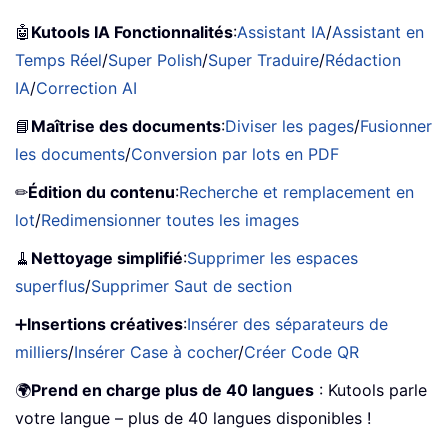
🤖
Kutools IA Fonctionnalités
:
Assistant IA
/
Assistant en
Temps Réel
/
Super Polish
/
Super Traduire
/
Rédaction
IA
/
Correction AI
📘
Maîtrise des documents
:
Diviser les pages
/
Fusionner
les documents
/
Conversion par lots en PDF
✏
Édition du contenu
:
Recherche et remplacement en
lot
/
Redimensionner toutes les images
🧹
Nettoyage simplifié
:
Supprimer les espaces
superflus
/
Supprimer Saut de section
➕
Insertions créatives
:
Insérer des séparateurs de
milliers
/
Insérer Case à cocher
/
Créer Code QR
🌍
Prend en charge plus de 40 langues
: Kutools parle
votre langue – plus de 40 langues disponibles !