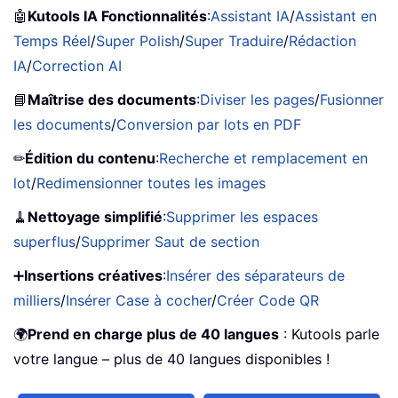
🤖
Kutools IA Fonctionnalités
:
Assistant IA
/
Assistant en
Temps Réel
/
Super Polish
/
Super Traduire
/
Rédaction
IA
/
Correction AI
📘
Maîtrise des documents
:
Diviser les pages
/
Fusionner
les documents
/
Conversion par lots en PDF
✏
Édition du contenu
:
Recherche et remplacement en
lot
/
Redimensionner toutes les images
🧹
Nettoyage simplifié
:
Supprimer les espaces
superflus
/
Supprimer Saut de section
➕
Insertions créatives
:
Insérer des séparateurs de
milliers
/
Insérer Case à cocher
/
Créer Code QR
🌍
Prend en charge plus de 40 langues
: Kutools parle
votre langue – plus de 40 langues disponibles !