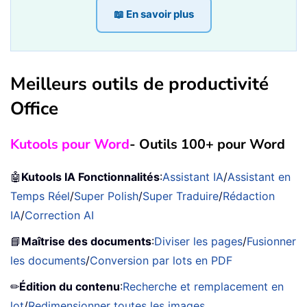
📖 En savoir plus
Meilleurs outils de productivité
Office
Kutools pour Word
- Outils 100+ pour Word
🤖
Kutools IA Fonctionnalités
:
Assistant IA
/
Assistant en
Temps Réel
/
Super Polish
/
Super Traduire
/
Rédaction
IA
/
Correction AI
📘
Maîtrise des documents
:
Diviser les pages
/
Fusionner
les documents
/
Conversion par lots en PDF
✏
Édition du contenu
:
Recherche et remplacement en
lot
/
Redimensionner toutes les images