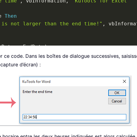
e time"
,
 vbInformation
,
"KuTools for Excel"
e 
Then
 is not larger than the end time!"
,
 vbInforma
tDate
,
 xEndDate
)
 ce code. Dans les boîtes de dialogue successives, saisisse
0
 capture d’écran) :
 
&
" hours "
&
 xTime 
\
60
&
" minutes "
&
 xTi
om "
&
 xStartDate 
&
" to "
&
 xEndDate 
&
 vbCrL
e horaire entre les deux heures indiquées est alors calculée