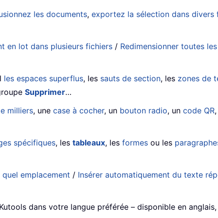
usionnez les documents
,
exportez la sélection dans diver
en lot dans plusieurs fichiers
/
Redimensionner toutes le
il
les espaces superflus
, les
sauts de section
, les
zones de t
 groupe
Supprimer
…
e milliers
, une
case à cocher
, un
bouton radio
, un
code QR
ges spécifiques
, les
tableaux
, les
formes
ou les
paragraphes
e quel emplacement
/
Insérer automatiquement du texte répé
 Kutools dans votre langue préférée – disponible en anglais,