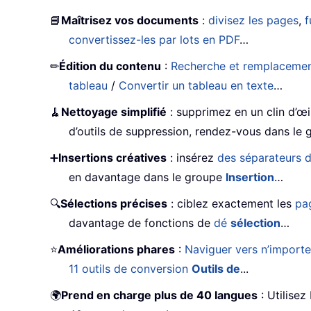
📘
Maîtrisez vos documents
:
divisez les pages
,
f
convertissez-les par lots en PDF
…
✏
Édition du contenu
:
Recherche et remplacement 
tableau
/
Convertir un tableau en texte
…
🧹
Nettoyage simplifié
: supprimez en un clin d’œ
d’outils de suppression, rendez-vous dans le
➕
Insertions créatives
: insérez
des séparateurs d
en davantage dans le groupe
Insertion
…
🔍
Sélections précises
: ciblez exactement les
pa
davantage de fonctions de
dé
sélection
…
⭐
Améliorations phares
:
Naviguer vers n’import
11 outils de conversion
Outils de
...
🌍
Prend en charge plus de 40 langues
: Utilisez