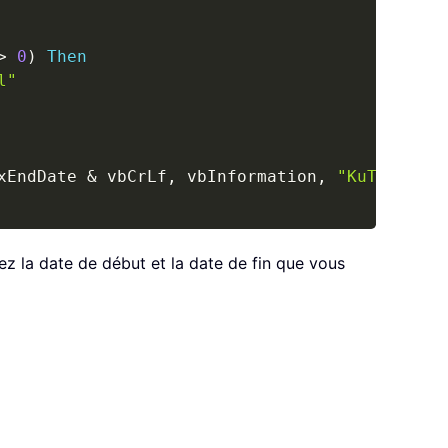
>
0
)
Then
l"
xEndDate 
&
 vbCrLf
,
 vbInformation
,
"KuTools fo
ez la date de début et la date de fin que vous