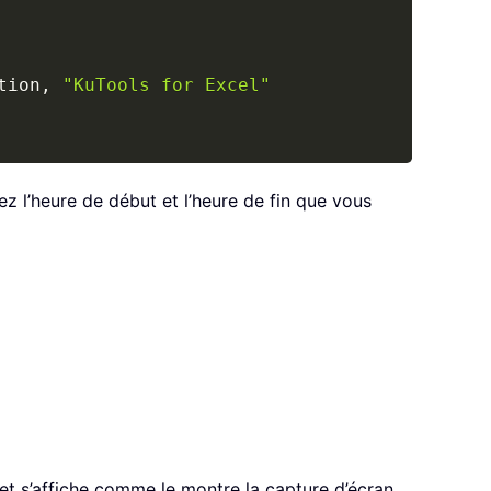
tion
,
"KuTools for Excel"
z l’heure de début et l’heure de fin que vous
me 
-
(
xTime 
\
60
)
*
60
_
f
,
 vbInformation
,
"KuTools for Word"
 et s’affiche comme le montre la capture d’écran