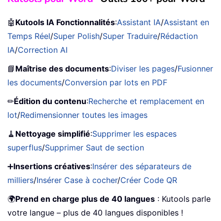
🤖
Kutools IA Fonctionnalités
:
Assistant IA
/
Assistant en
Temps Réel
/
Super Polish
/
Super Traduire
/
Rédaction
IA
/
Correction AI
📘
Maîtrise des documents
:
Diviser les pages
/
Fusionner
les documents
/
Conversion par lots en PDF
✏
Édition du contenu
:
Recherche et remplacement en
lot
/
Redimensionner toutes les images
🧹
Nettoyage simplifié
:
Supprimer les espaces
superflus
/
Supprimer Saut de section
➕
Insertions créatives
:
Insérer des séparateurs de
milliers
/
Insérer Case à cocher
/
Créer Code QR
🌍
Prend en charge plus de 40 langues
: Kutools parle
votre langue – plus de 40 langues disponibles !