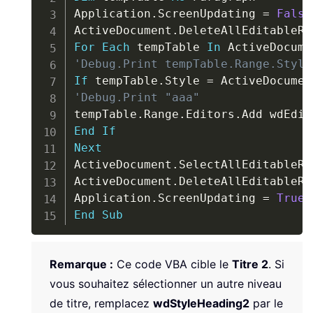
Application
.
ScreenUpdating 
=
False
ActiveDocument
.
For
Each
 tempTable 
In
 ActiveDocume
'Debug.Print tempTable.Range.Style
If
 tempTable
.
Style 
=
 ActiveDocumen
'Debug.Print "aaa"
tempTable
.
Range
.
Editors
.
End
If
Next
ActiveDocument
.
SelectAllEditableRa
ActiveDocument
.
DeleteAllEditableRa
Application
.
ScreenUpdating 
=
True
End
Sub
Remarque :
Ce code VBA cible le
Titre 2
. Si
vous souhaitez sélectionner un autre niveau
de titre, remplacez
wdStyleHeading2
par le