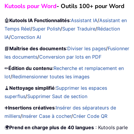
Kutools pour Word
- Outils 100+ pour Word
🤖
Kutools IA Fonctionnalités
:
Assistant IA
/
Assistant en
Temps Réel
/
Super Polish
/
Super Traduire
/
Rédaction
IA
/
Correction AI
📘
Maîtrise des documents
:
Diviser les pages
/
Fusionner
les documents
/
Conversion par lots en PDF
✏
Édition du contenu
:
Recherche et remplacement en
lot
/
Redimensionner toutes les images
🧹
Nettoyage simplifié
:
Supprimer les espaces
superflus
/
Supprimer Saut de section
➕
Insertions créatives
:
Insérer des séparateurs de
milliers
/
Insérer Case à cocher
/
Créer Code QR
🌍
Prend en charge plus de 40 langues
: Kutools parle