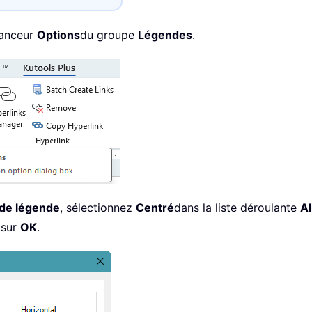
 lanceur
Options
du groupe
Légendes
.
de légende
, sélectionnez
Centré
dans la liste déroulante
Al
 sur
OK
.