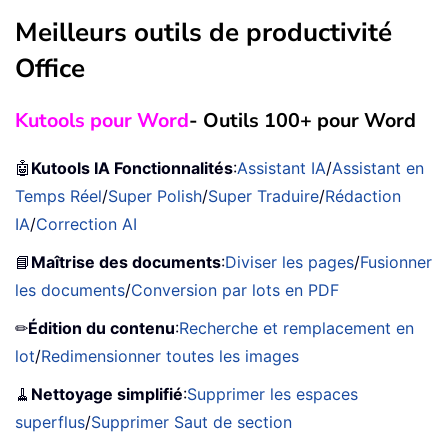
Meilleurs outils de productivité
Office
Kutools pour Word
- Outils 100+ pour Word
🤖
Kutools IA Fonctionnalités
:
Assistant IA
/
Assistant en
Temps Réel
/
Super Polish
/
Super Traduire
/
Rédaction
IA
/
Correction AI
📘
Maîtrise des documents
:
Diviser les pages
/
Fusionner
les documents
/
Conversion par lots en PDF
✏
Édition du contenu
:
Recherche et remplacement en
lot
/
Redimensionner toutes les images
🧹
Nettoyage simplifié
:
Supprimer les espaces
superflus
/
Supprimer Saut de section