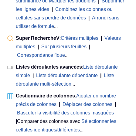
surbrillance ou Marquer les doublons
|
Supprimer
les lignes vides
|
Combinez les colonnes ou
cellules sans perdre de données
|
Arrondi sans
utiliser de formule
...
Super RechercheV
:
Critères multiples
|
Valeurs
multiples
|
Sur plusieurs feuilles
|
Correspondance floue
...
Listes déroulantes avancées
:
Liste déroulante
simple
|
Liste déroulante dépendante
|
Liste
déroulante multi-sélection
...
Gestionnaire de colonnes
:
Ajouter un nombre
précis de colonnes
|
Déplacer des colonnes
|
Basculer la visibilité des colonnes masquées
|
Comparer des colonnes avec
Sélectionner les
cellules identiques/différentes
...