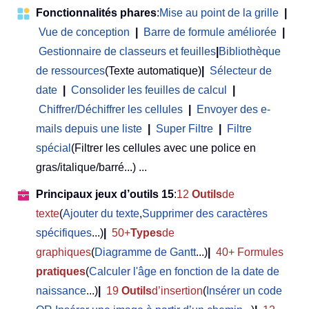
Fonctionnalités phares
:
Mise au point de la grille
|
Vue de conception
|
Barre de formule améliorée
|
Gestionnaire de classeurs et feuilles
|
Bibliothèque
de ressources
(Texte automatique)
|
Sélecteur de
date
|
Consolider les feuilles de calcul
|
Chiffrer/Déchiffrer les cellules
|
Envoyer des e-
mails depuis une liste
|
Super Filtre
|
Filtre
spécial
(Filtrer les cellules avec une police en
gras/italique/barré...) ...
Principaux jeux d’outils 15
:
12
Outils
de
texte
(
Ajouter du texte
,
Supprimer des caractères
spécifiques
...)
|
50+
Types
de
graphiques
(
Diagramme de Gantt
...)
|
40+ Formules
pratiques
(
Calculer l'âge en fonction de la date de
naissance
...)
|
19
Outils
d’insertion
(
Insérer un code