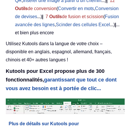
QR
,
Insérer une image à partir d’un chemin
...)
|
12
Outils
de conversion
(
Convertir en mots
,
Conversion
de devises
...)
|
7
Outils
de fusion et scission
(
Fusion
avancée des lignes
,
Scinder des cellules Excel
...)
|
...
et bien plus encore
Utilisez Kutools dans la langue de votre choix –
disponible en anglais, espagnol, allemand, français,
chinois et 40+ autres langues !
Kutools pour Excel propose plus de 300
fonctionnalités,
garantissant que tout ce dont
vous avez besoin est à portée de clic...
Plus de détails sur Kutools pour