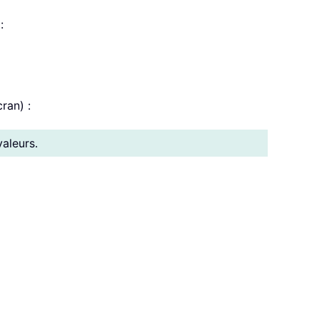
:
ran) :
aleurs.