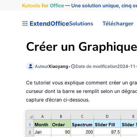
Kutools
for
Office
— Une solution unique, cinq ou
ExtendOffice
Solutions
Télécharger
Créer un Graphique
Auteur
Xiaoyang
•
Date de modification
2024-11
Ce tutoriel vous explique comment créer un graph
curseur dont la barre se remplit selon un dégradé
capture d’écran ci-dessous.