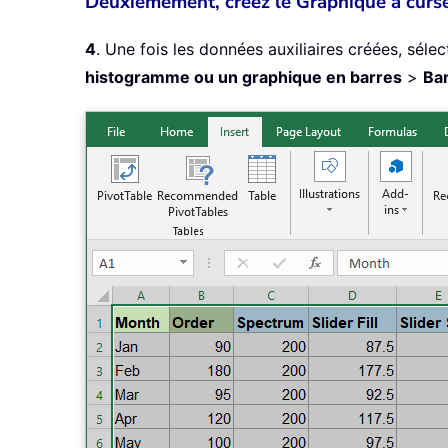
Deuxièmement, créez le Graphique à curse
4
. Une fois les données auxiliaires créées, séle
histogramme ou un graphique en barres
>
Ba