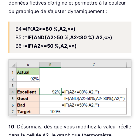
données fictives d’origine et permettre à la couleur
du graphique de s’ajuster dynamiquement :
B4:
=IF(A2>=80 %,A2,«»)
B5 :
=IF(AND(A2>50 %,A2<80 %),A2,«»)
B6 :
=IF(A2<=50 %,A2,«»)
10
. Désormais, dès que vous modifiez la valeur réelle
dans la cellule A2, le graphique thermomètre