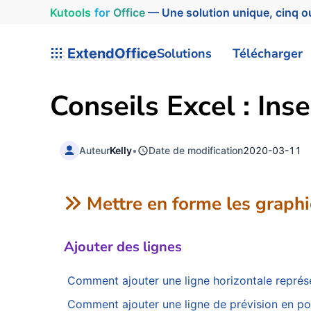
Kutools
for
Office
— Une solution unique, cinq ou
ExtendOffice
Solutions
Télécharger
Conseils Excel : Ins
Auteur
Kelly
•
Date de modification
2020-03-11
Mettre en forme les graph
Ajouter des lignes
Comment ajouter une ligne horizontale représ
Comment ajouter une ligne de prévision en poin