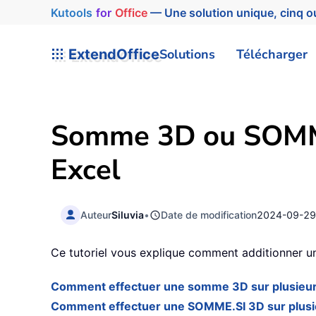
Kutools
for
Office
— Une solution unique, cinq ou
ExtendOffice
Solutions
Télécharger
Somme 3D ou SOMME.S
Excel
Auteur
Siluvia
•
Date de modification
2024-09-2
Ce tutoriel vous explique comment additionner une
Comment effectuer une somme 3D sur plusieurs
Comment effectuer une SOMME.SI 3D sur plusie