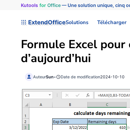
Kutools
for
Office
— Une solution unique, cinq ou
ExtendOffice
Solutions
Télécharger
Formule Excel pour c
d’aujourd’hui
Auteur
Sun
•
Date de modification
2024-10-10