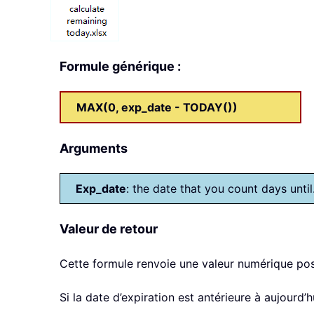
Formule générique :
MAX(0, exp_date - TODAY())
Arguments
Exp_date
: the date that you count days until
Valeur de retour
Cette formule renvoie une valeur numérique posi
Si la date d’expiration est antérieure à aujourd’hu