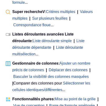
formule
...
Super rechercheV
:
Critères multiples
|
Valeurs
multiples
|
Sur plusieurs feuilles
|
Correspondance floue
...
Listes déroulantes avancées Liste
déroulante
:
Liste déroulante simple
|
Liste
déroulante dépendante
|
Liste déroulante
multisélection
...
Gestionnaire de colonnes
:
Ajouter un nombre
précis de colonnes
|
Déplacer des colonnes
|
Basculer la visibilité des colonnes masquées
|
Comparer des colonnes pour
Sélectionner les
cellules identiques/différentes
...
Fonctionnalités phares
:
Mise au point de la grille
|
Vue de conception
|
Barre de formule améliorée
|