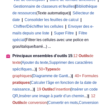
Gestionnaire de classeurs et feuilles
|
Bibliothèque
de ressources
(Texte automatique)
|
Sélecteur de
date
|
Consolider les feuilles de calcul
|
Chiffrer/Déchiffrer les cellules
|
Envoyer des e-
mails depuis une liste
|
Super Filtre
|
Filtre
spécial
(Filtrer les cellules avec une police en
gras/italique/barré...) ...
Principaux ensembles d’outils 15
:
12
Outils
de
texte
(
Ajouter du texte
,
Supprimer des caractères
spécifiques
...)
|
50+
Types
de
graphiques
(
Diagramme de Gantt
...)
|
40+ Formules
pratiques
(
Calculer l'âge en fonction de la date de
naissance
...)
|
19
Outils
d’insertion
(
Insérer un code
QR
,
Insérer une image à partir d’un chemin
...)
|
12
Outils
de conversion
(
Convertir en mots
,
Conversion