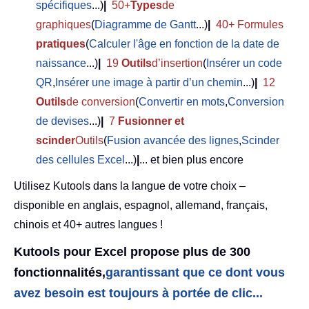
spécifiques
...)
|
50+
Types
de
graphiques
(
Diagramme de Gantt
...)
|
40+ Formules
pratiques
(
Calculer l'âge en fonction de la date de
naissance
...)
|
19
Outils
d’insertion
(
Insérer un code
QR
,
Insérer une image à partir d’un chemin
...)
|
12
Outils
de conversion
(
Convertir en mots
,
Conversion
de devises
...)
|
7
Fusionner et
scinder
Outils
(
Fusion avancée des lignes
,
Scinder
des cellules Excel
...)
|
... et bien plus encore
Utilisez Kutools dans la langue de votre choix –
disponible en anglais, espagnol, allemand, français,
chinois et 40+ autres langues !
Kutools pour Excel propose plus de 300
fonctionnalités,
garantissant que ce dont vous
avez besoin est toujours à portée de clic...