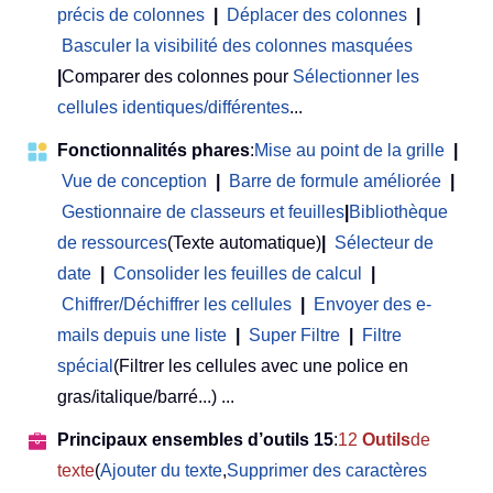
précis de colonnes
|
Déplacer des colonnes
|
Basculer la visibilité des colonnes masquées
|
Comparer des colonnes pour
Sélectionner les
cellules identiques/différentes
...
Fonctionnalités phares
:
Mise au point de la grille
|
Vue de conception
|
Barre de formule améliorée
|
Gestionnaire de classeurs et feuilles
|
Bibliothèque
de ressources
(Texte automatique)
|
Sélecteur de
date
|
Consolider les feuilles de calcul
|
Chiffrer/Déchiffrer les cellules
|
Envoyer des e-
mails depuis une liste
|
Super Filtre
|
Filtre
spécial
(Filtrer les cellules avec une police en
gras/italique/barré...) ...
Principaux ensembles d’outils 15
:
12
Outils
de
texte
(
Ajouter du texte
,
Supprimer des caractères