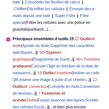
date
|
Consolider les feuilles de calcul
|
Chiffrer/Déchiffrer les cellules
|
Envoyer des e-
mails depuis une liste
|
Super Filtre
|
Filtre
spécial
(Filtrer les cellules avec une police en
gras/italique/barré...) ...
Principaux ensembles d’outils 15
:
12
Outils
de
texte
(
Ajouter du texte
,
Supprimer des caractères
spécifiques
...)
|
50+
Types
de
graphiques
(
Diagramme de Gantt
...)
|
40+ Formules
pratiques
(
Calculer l'âge en fonction de la date de
naissance
...)
|
19
Outils
d’insertion
(
Insérer un code
QR
,
Insérer une image à partir d’un chemin
...)
|
12
Outils
de conversion
(
Convertir en mots
,
Conversion
de devises
...)
|
7
Fusionner et
scinder
Outils
(
Fusion avancée des lignes
,
Scinder
des cellules Excel
...)
|
... et bien plus encore