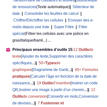
Gestionnaire de classeurs et feuilles
|
Bibliothèque
de ressources
(Texte automatique)
|
Sélecteur de
date
|
Consolider les feuilles de calcul
|
Chiffrer/Déchiffrer les cellules
|
Envoyer des e-
mails depuis une liste
|
Super Filtre
|
Filtre
spécial
(Filtrer les cellules avec une police en
gras/italique/barré...) ...
Principaux ensembles d’outils 15
:
12
Outils
de
texte
(
Ajouter du texte
,
Supprimer des caractères
spécifiques
...)
|
50+
Types
de
graphiques
(
Diagramme de Gantt
...)
|
40+ Formules
pratiques
(
Calculer l'âge en fonction de la date de
naissance
...)
|
19
Outils
d’insertion
(
Insérer un code
QR
,
Insérer une image à partir d’un chemin
...)
|
12
Outils
de conversion
(
Convertir en mots
,
Conversion
de devises
...)
|
7
Fusionner et