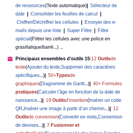
de ressources
(Texte automatique)
|
Sélecteur de
date
|
Consolider les feuilles de calcul
|
Chiffrer/Déchiffrer les cellules
|
Envoyer des e-
mails depuis une liste
|
Super Filtre
|
Filtre
spécial
(Filtrer les cellules avec une police en
gras/italique/barré...) ...
Principaux ensembles d’outils 15
:
12
Outils
de
texte
(
Ajouter du texte
,
Supprimer des caractères
spécifiques
...)
|
50+
Types
de
graphiques
(
Diagramme de Gantt
...)
|
40+ Formules
pratiques
(
Calculer l'âge en fonction de la date de
naissance
...)
|
19
Outils
d’insertion
(
Insérer un code
QR
,
Insérer une image à partir d’un chemin
...)
|
12
Outils
de conversion
(
Convertir en mots
,
Conversion
de devises
...)
|
7
Fusionner et