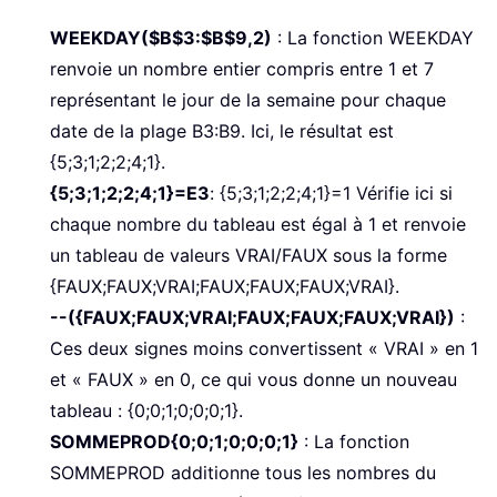
WEEKDAY($B$3:$B$9,2)
: La fonction WEEKDAY
renvoie un nombre entier compris entre 1 et 7
représentant le jour de la semaine pour chaque
date de la plage B3:B9. Ici, le résultat est
{5;3;1;2;2;4;1}.
{5;3;1;2;2;4;1}=E3
:
{5;3;1;2;2;4;1}=1 Vérifie ici si
chaque nombre du tableau est égal à 1 et renvoie
un tableau de valeurs VRAI/FAUX sous la forme
{FAUX;FAUX;VRAI;FAUX;FAUX;FAUX;VRAI}.
--({FAUX;FAUX;VRAI;FAUX;FAUX;FAUX;VRAI})
:
Ces deux signes moins convertissent « VRAI » en 1
et « FAUX » en 0, ce qui vous donne un nouveau
tableau : {0;0;1;0;0;0;1}.
SOMMEPROD{0;0;1;0;0;0;1}
: La fonction
SOMMEPROD additionne tous les nombres du