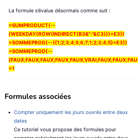
La formule s’évalue désormais comme suit :
=SUMPRODUCT(--
(WEEKDAY(ROW(INDIRECT(B3&":"&C3)))=E3))
=SOMMEPROD(--({1;2;3;4;5;6;7;1;2;3;4;5}=E3))
=SOMMEPROD(--
{FAUX;FAUX;FAUX;FAUX;FAUX;VRAI;FAUX;FAUX;FAU
=1
Formules associées
Compter uniquement les jours ouvrés entre deux
dates
Ce tutoriel vous propose des formules pour