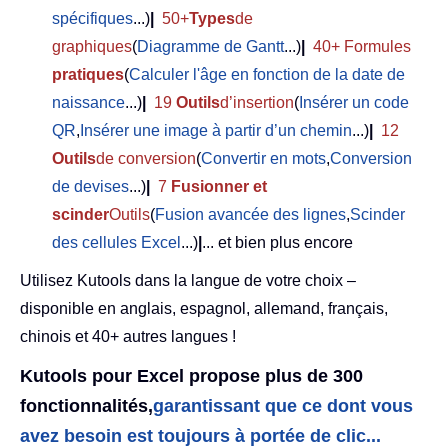
spécifiques
...)
|
50+
Types
de
graphiques
(
Diagramme de Gantt
...)
|
40+ Formules
pratiques
(
Calculer l'âge en fonction de la date de
naissance
...)
|
19
Outils
d’insertion
(
Insérer un code
QR
,
Insérer une image à partir d’un chemin
...)
|
12
Outils
de conversion
(
Convertir en mots
,
Conversion
de devises
...)
|
7
Fusionner et
scinder
Outils
(
Fusion avancée des lignes
,
Scinder
des cellules Excel
...)
|
... et bien plus encore
Utilisez Kutools dans la langue de votre choix –
disponible en anglais, espagnol, allemand, français,
chinois et 40+ autres langues !
Kutools pour Excel propose plus de 300
fonctionnalités,
garantissant que ce dont vous
avez besoin est toujours à portée de clic...