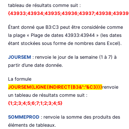
tableau de résultats comme suit :
{43933;43934;43935;43936;43937;43938;43939
Étant donné que B3:C3 peut être considérée comme
la plage « Plage de dates 43933:43944 » (les dates
étant stockées sous forme de nombres dans Excel).
JOURSEM
: renvoie le jour de la semaine (1 à 7) à
partir d’une date donnée.
La formule
JOURSEM(LIGNE(INDIRECT(B3&":"&C3)))
renvoie
un tableau de résultats comme suit :
{1;2;3;4;5;6;7;1;2;3;4;5}
SOMMEPROD
: renvoie la somme des produits des
éléments de tableaux.