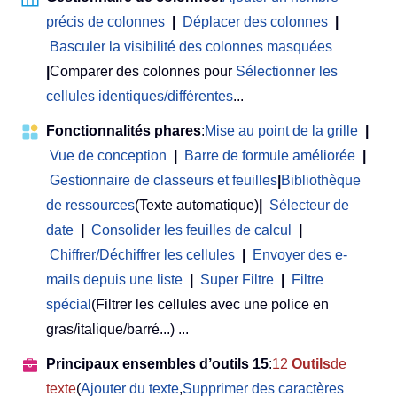
précis de colonnes
|
Déplacer des colonnes
|
Basculer la visibilité des colonnes masquées
|
Comparer des colonnes pour
Sélectionner les
cellules identiques/différentes
...
Fonctionnalités phares
:
Mise au point de la grille
|
Vue de conception
|
Barre de formule améliorée
|
Gestionnaire de classeurs et feuilles
|
Bibliothèque
de ressources
(Texte automatique)
|
Sélecteur de
date
|
Consolider les feuilles de calcul
|
Chiffrer/Déchiffrer les cellules
|
Envoyer des e-
mails depuis une liste
|
Super Filtre
|
Filtre
spécial
(Filtrer les cellules avec une police en
gras/italique/barré...) ...
Principaux ensembles d’outils 15
:
12
Outils
de
texte
(
Ajouter du texte
,
Supprimer des caractères