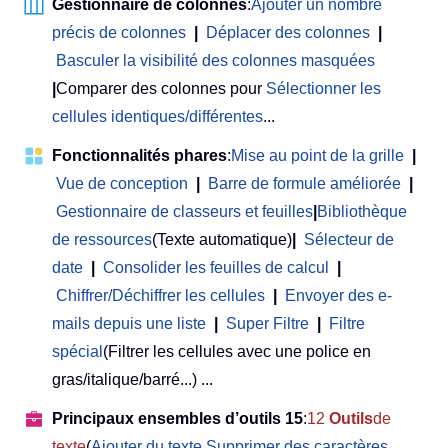
Gestionnaire de colonnes
:
Ajouter un nombre
précis de colonnes
|
Déplacer des colonnes
|
Basculer la visibilité des colonnes masquées
|
Comparer des colonnes pour
Sélectionner les
cellules identiques/différentes
...
Fonctionnalités phares
:
Mise au point de la grille
|
Vue de conception
|
Barre de formule améliorée
|
Gestionnaire de classeurs et feuilles
|
Bibliothèque
de ressources
(Texte automatique)
|
Sélecteur de
date
|
Consolider les feuilles de calcul
|
Chiffrer/Déchiffrer les cellules
|
Envoyer des e-
mails depuis une liste
|
Super Filtre
|
Filtre
spécial
(Filtrer les cellules avec une police en
gras/italique/barré...) ...
Principaux ensembles d’outils 15
:
12
Outils
de
texte
(
Ajouter du texte
,
Supprimer des caractères