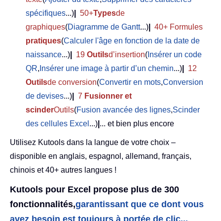
spécifiques
...)
|
50+
Types
de
graphiques
(
Diagramme de Gantt
...)
|
40+ Formules
pratiques
(
Calculer l'âge en fonction de la date de
naissance
...)
|
19
Outils
d’insertion
(
Insérer un code
QR
,
Insérer une image à partir d’un chemin
...)
|
12
Outils
de conversion
(
Convertir en mots
,
Conversion
de devises
...)
|
7
Fusionner et
scinder
Outils
(
Fusion avancée des lignes
,
Scinder
des cellules Excel
...)
|
... et bien plus encore
Utilisez Kutools dans la langue de votre choix –
disponible en anglais, espagnol, allemand, français,
chinois et 40+ autres langues !
Kutools pour Excel propose plus de 300
fonctionnalités,
garantissant que ce dont vous
avez besoin est toujours à portée de clic...