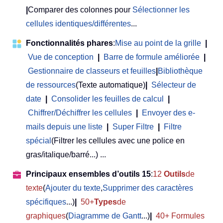
|
Comparer des colonnes pour
Sélectionner les
cellules identiques/différentes
...
Fonctionnalités phares
:
Mise au point de la grille
|
Vue de conception
|
Barre de formule améliorée
|
Gestionnaire de classeurs et feuilles
|
Bibliothèque
de ressources
(Texte automatique)
|
Sélecteur de
date
|
Consolider les feuilles de calcul
|
Chiffrer/Déchiffrer les cellules
|
Envoyer des e-
mails depuis une liste
|
Super Filtre
|
Filtre
spécial
(Filtrer les cellules avec une police en
gras/italique/barré...) ...
Principaux ensembles d’outils 15
:
12
Outils
de
texte
(
Ajouter du texte
,
Supprimer des caractères
spécifiques
...)
|
50+
Types
de
graphiques
(
Diagramme de Gantt
...)
|
40+ Formules