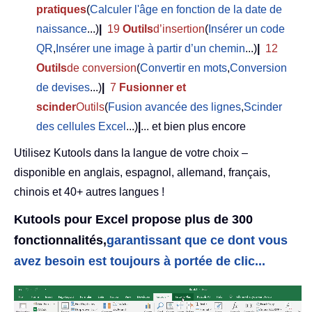
pratiques
(
Calculer l'âge en fonction de la date de
naissance
...)
|
19
Outils
d’insertion
(
Insérer un code
QR
,
Insérer une image à partir d’un chemin
...)
|
12
Outils
de conversion
(
Convertir en mots
,
Conversion
de devises
...)
|
7
Fusionner et
scinder
Outils
(
Fusion avancée des lignes
,
Scinder
des cellules Excel
...)
|
... et bien plus encore
Utilisez Kutools dans la langue de votre choix –
disponible en anglais, espagnol, allemand, français,
chinois et 40+ autres langues !
Kutools pour Excel propose plus de 300
fonctionnalités,
garantissant que ce dont vous
avez besoin est toujours à portée de clic...