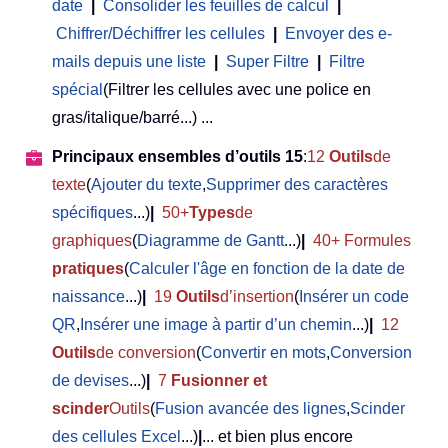
date
|
Consolider les feuilles de calcul
|
Chiffrer/Déchiffrer les cellules
|
Envoyer des e-
mails depuis une liste
|
Super Filtre
|
Filtre
spécial
(Filtrer les cellules avec une police en
gras/italique/barré...) ...
Principaux ensembles d’outils 15
:
12
Outils
de
texte
(
Ajouter du texte
,
Supprimer des caractères
spécifiques
...)
|
50+
Types
de
graphiques
(
Diagramme de Gantt
...)
|
40+ Formules
pratiques
(
Calculer l'âge en fonction de la date de
naissance
...)
|
19
Outils
d’insertion
(
Insérer un code
QR
,
Insérer une image à partir d’un chemin
...)
|
12
Outils
de conversion
(
Convertir en mots
,
Conversion
de devises
...)
|
7
Fusionner et
scinder
Outils
(
Fusion avancée des lignes
,
Scinder
des cellules Excel
...)
|
... et bien plus encore