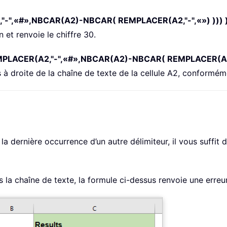
-",«#»,NBCAR(A2)-NBCAR( REMPLACER(A2,"-",«») ))) 
n et renvoie le chiffre 30.
LACER(A2,"-",«#»,NBCAR(A2)-NBCAR( REMPLACER(A2,"-
 à droite de la chaîne de texte de la cellule A2, conforméme
 la dernière occurrence d’un autre délimiteur, il vous suffit 
ns la chaîne de texte, la formule ci-dessus renvoie une erreu