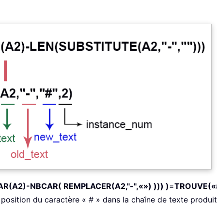
R(A2)-NBCAR( REMPLACER(A2,"-",«») ))) )
=
TROUVE(«#»
position du caractère « # » dans la chaîne de texte produi