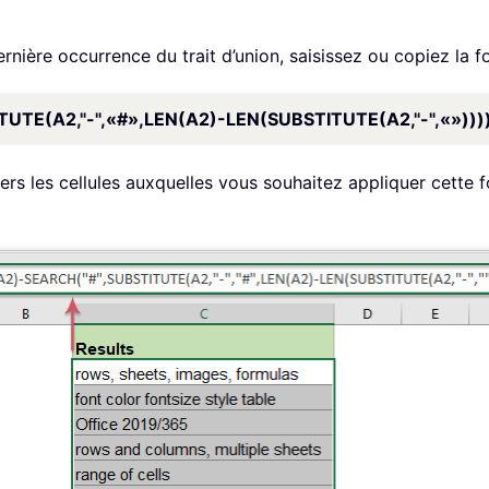
ernière occurrence du trait d’union, saisissez ou copiez la f
TE(A2,"-",«#»,LEN(A2)-LEN(SUBSTITUTE(A2,"-",«»)))
vers les cellules auxquelles vous souhaitez appliquer cette fo