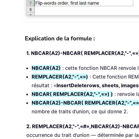
Explication de la formule :
1. NBCAR(A2)-NBCAR( REMPLACER(A2,"-",«»)
NBCAR(A2)
: cette fonction NBCAR renvoie le
REMPLACER(A2,"-",«»)
: Cette fonction REMP
résultat : «
InsertDeleterows, sheets, images
NBCAR( REMPLACER(A2,"-",«») )
: renvoie l
NBCAR(A2)-NBCAR( REMPLACER(A2,"-",«»)
nombre de traits d’union, ce qui donne 2.
2. REMPLACER(A2,"-",«#»,NBCAR(A2)-NBCAR(
occurrence du trait d’union — déterminée par la 