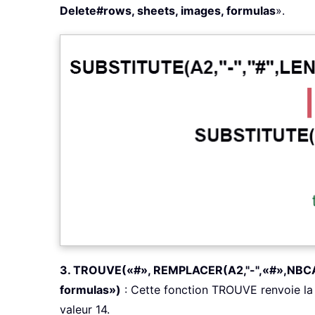
Delete#rows, sheets, images, formulas
».
3. TROUVE(«#», REMPLACER(A2,"-",«#»,NBCA
formulas»)
: Cette fonction TROUVE renvoie la 
valeur 14.