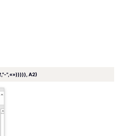
",«»))))), A2)