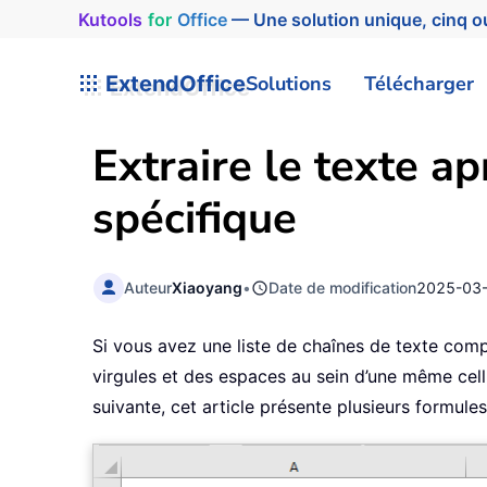
Kutools
for
Office
— Une solution unique, cinq ou
ExtendOffice
Solutions
Télécharger
Extraire le texte a
spécifique
Auteur
Xiaoyang
•
Date de modification
2025-03
Si vous avez une liste de chaînes de texte comp
virgules et des espaces au sein d’une même cellu
suivante, cet article présente plusieurs formule