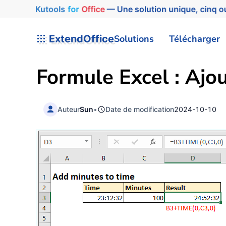
Kutools
for
Office
— Une solution unique, cinq ou
ExtendOffice
Solutions
Télécharger
Formule Excel : Ajo
Auteur
Sun
•
Date de modification
2024-10-10