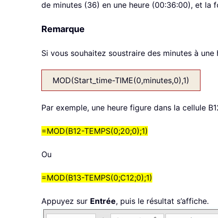
de minutes (36) en une heure (00:36:00), et la
Remarque
Si vous souhaitez soustraire des minutes à une h
MOD(Start_time-TIME(0,minutes,0),1)
Par exemple, une heure figure dans la cellule B1
=MOD(B12-TEMPS(0;20;0);1)
Ou
=MOD(B13-TEMPS(0;C12;0);1)
Appuyez sur
Entrée
, puis le résultat s’affiche.