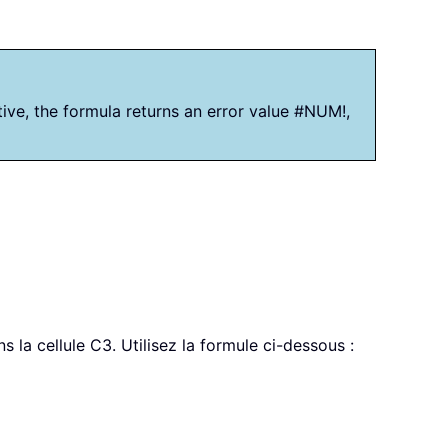
tive, the formula returns an error value #NUM!,
 la cellule C3. Utilisez la formule ci-dessous :