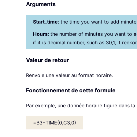
Arguments
Start_time
: the time you want to add minute
Hours
: the number of minutes you want to ad
if it is decimal number, such as 30,1, it recko
Valeur de retour
Renvoie une valeur au format horaire.
Fonctionnement de cette formule
Par exemple, une donnée horaire figure dans la c
=B3+TIME(0,C3,0)