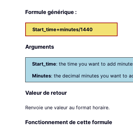
Formule générique :
Start_time+minutes/1440
Arguments
Start_time
: the time you want to add minute
Minutes
: the decimal minutes you want to a
Valeur de retour
Renvoie une valeur au format horaire.
Fonctionnement de cette formule