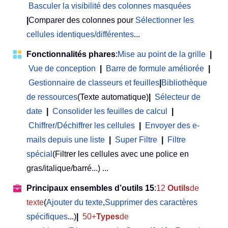
Basculer la visibilité des colonnes masquées
|
Comparer des colonnes pour
Sélectionner les
cellules identiques/différentes
...
Fonctionnalités phares
:
Mise au point de la grille
|
Vue de conception
|
Barre de formule améliorée
|
Gestionnaire de classeurs et feuilles
|
Bibliothèque
de ressources
(Texte automatique)
|
Sélecteur de
date
|
Consolider les feuilles de calcul
|
Chiffrer/Déchiffrer les cellules
|
Envoyer des e-
mails depuis une liste
|
Super Filtre
|
Filtre
spécial
(Filtrer les cellules avec une police en
gras/italique/barré...) ...
Principaux ensembles d’outils 15
:
12
Outils
de
texte
(
Ajouter du texte
,
Supprimer des caractères
spécifiques
...)
|
50+
Types
de