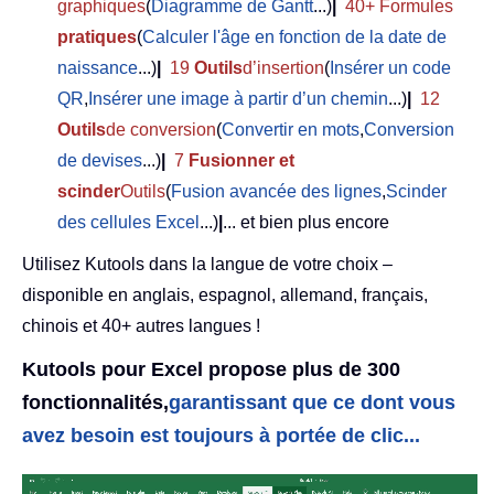
graphiques
(
Diagramme de Gantt
...)
|
40+ Formules
pratiques
(
Calculer l'âge en fonction de la date de
naissance
...)
|
19
Outils
d’insertion
(
Insérer un code
QR
,
Insérer une image à partir d’un chemin
...)
|
12
Outils
de conversion
(
Convertir en mots
,
Conversion
de devises
...)
|
7
Fusionner et
scinder
Outils
(
Fusion avancée des lignes
,
Scinder
des cellules Excel
...)
|
... et bien plus encore
Utilisez Kutools dans la langue de votre choix –
disponible en anglais, espagnol, allemand, français,
chinois et 40+ autres langues !
Kutools pour Excel propose plus de 300
fonctionnalités,
garantissant que ce dont vous
avez besoin est toujours à portée de clic...