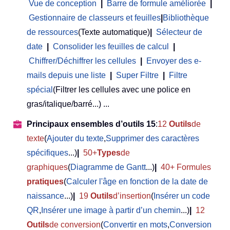
Vue de conception
|
Barre de formule améliorée
|
Gestionnaire de classeurs et feuilles
|
Bibliothèque
de ressources
(Texte automatique)
|
Sélecteur de
date
|
Consolider les feuilles de calcul
|
Chiffrer/Déchiffrer les cellules
|
Envoyer des e-
mails depuis une liste
|
Super Filtre
|
Filtre
spécial
(Filtrer les cellules avec une police en
gras/italique/barré...) ...
Principaux ensembles d’outils 15
:
12
Outils
de
texte
(
Ajouter du texte
,
Supprimer des caractères
spécifiques
...)
|
50+
Types
de
graphiques
(
Diagramme de Gantt
...)
|
40+ Formules
pratiques
(
Calculer l'âge en fonction de la date de
naissance
...)
|
19
Outils
d’insertion
(
Insérer un code
QR
,
Insérer une image à partir d’un chemin
...)
|
12
Outils
de conversion
(
Convertir en mots
,
Conversion