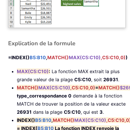
Explication de la formule
=INDEX()
B5:B10
,
MATCH()
MAX(C5:C10)
,C5:C10,0)
)
MAX(C5:C10)
:
La fonction MAX extrait la plus
grande valeur de la plage
C5:C10
, soit
26931
.
MATCH()
MAX(C5:C10)
,C5:C10,0)
=
MATCH()
$26
type_correspondance 0
demande à la fonction
MATCH de trouver la position de la valeur exacte
26931
dans la plage
C5:C10
, qui est
3
.
INDEX()
B5:B10
,
MATCH()
MAX(C5:C10)
,C5:C10,0
= INDEX(
B5:B10
La fonction INDEX renvoie la