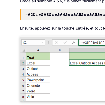
Grâce au symbole « & », fusionnez facilement plu
=A2&« »&A3&« »&A4&« »&A5&« »&A6&« 
Ensuite, appuyez sur la touche
Entrée
, et tout