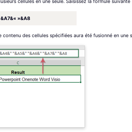
sieurs cellules en une seule. Saisissez la formule suivante 
»&A7&« »&A8
 le contenu des cellules spécifiées aura été fusionné en une 