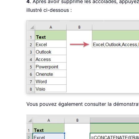
4
. Après avoir supprimé les accolades, appuye
illustré ci-dessous :
Vous pouvez également consulter la démonstrati