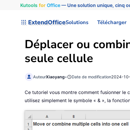
Kutools
for
Office
— Une solution unique, cinq ou
ExtendOffice
Solutions
Télécharger
Déplacer ou combine
seule cellule
Auteur
Xiaoyang
•
Date de modification
2024-10
Ce tutoriel vous montre comment fusionner le co
utilisez simplement le symbole « & », la fonct