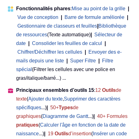
Fonctionnalités phares
:
Mise au point de la grille
|
Vue de conception
|
Barre de formule améliorée
|
Gestionnaire de classeurs et feuilles
|
Bibliothèque
de ressources
(Texte automatique)
|
Sélecteur de
date
|
Consolider les feuilles de calcul
|
Chiffrer/Déchiffrer les cellules
|
Envoyer des e-
mails depuis une liste
|
Super Filtre
|
Filtre
spécial
(Filtrer les cellules avec une police en
gras/italique/barré...) ...
Principaux ensembles d’outils 15
:
12
Outils
de
texte
(
Ajouter du texte
,
Supprimer des caractères
spécifiques
...)
|
50+
Types
de
graphiques
(
Diagramme de Gantt
...)
|
40+ Formules
pratiques
(
Calculer l'âge en fonction de la date de
naissance
...)
|
19
Outils
d’insertion
(
Insérer un code