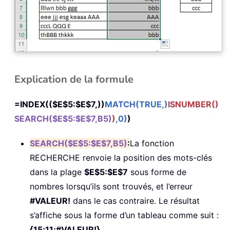
Explication de la formule
=INDEX(($E$5:$E$7,))
MATCH(TRUE,)
ISNUMBER()
SEARCH($E$5:$E$7,B5)
)
,0)
)
SEARCH($E$5:$E$7,B5)
:
La fonction
RECHERCHE renvoie la position des mots-clés
dans la plage
$E$5:$E$7
sous forme de
nombres lorsqu’ils sont trouvés, et l’erreur
#VALEUR!
dans le cas contraire. Le résultat
s’affiche sous la forme d’un tableau comme suit :
{15;11;#VALEUR!}
.