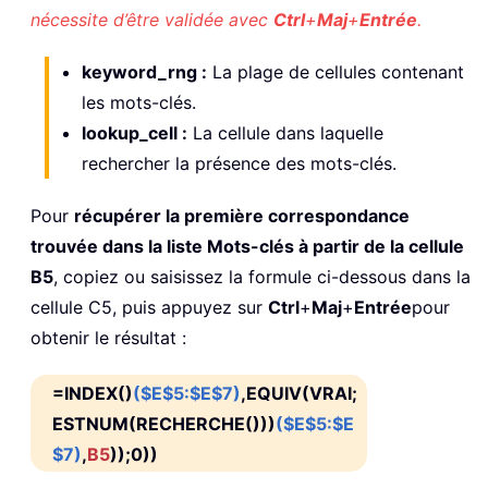
nécessite d’être validée avec
Ctrl
+
Maj
+
Entrée
.
keyword_rng :
La plage de cellules contenant
les mots-clés.
lookup_cell :
La cellule dans laquelle
rechercher la présence des mots-clés.
Pour
récupérer la première correspondance
trouvée dans la liste Mots-clés à partir de la cellule
B5
, copiez ou saisissez la formule ci-dessous dans la
cellule C5, puis appuyez sur
Ctrl
+
Maj
+
Entrée
pour
obtenir le résultat :
=INDEX()
($E$5:$E$7)
,EQUIV(VRAI;
ESTNUM(RECHERCHE()))
($E$5:$E
$7)
,
B5
));0))