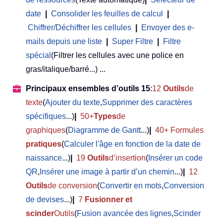
date
|
Consolider les feuilles de calcul
|
Chiffrer/Déchiffrer les cellules
|
Envoyer des e-
mails depuis une liste
|
Super Filtre
|
Filtre
spécial
(Filtrer les cellules avec une police en
gras/italique/barré...) ...
Principaux ensembles d’outils 15
:
12
Outils
de
texte
(
Ajouter du texte
,
Supprimer des caractères
spécifiques
...)
|
50+
Types
de
graphiques
(
Diagramme de Gantt
...)
|
40+ Formules
pratiques
(
Calculer l'âge en fonction de la date de
naissance
...)
|
19
Outils
d’insertion
(
Insérer un code
QR
,
Insérer une image à partir d’un chemin
...)
|
12
Outils
de conversion
(
Convertir en mots
,
Conversion
de devises
...)
|
7
Fusionner et
scinder
Outils
(
Fusion avancée des lignes
,
Scinder