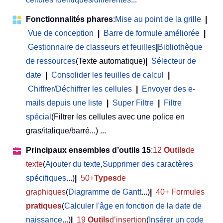
Fonctionnalités phares
:
Mise au point de la grille
|
Vue de conception
|
Barre de formule améliorée
|
Gestionnaire de classeurs et feuilles
|
Bibliothèque
de ressources
(Texte automatique)
|
Sélecteur de
date
|
Consolider les feuilles de calcul
|
Chiffrer/Déchiffrer les cellules
|
Envoyer des e-
mails depuis une liste
|
Super Filtre
|
Filtre
spécial
(Filtrer les cellules avec une police en
gras/italique/barré...) ...
Principaux ensembles d’outils 15
:
12
Outils
de
texte
(
Ajouter du texte
,
Supprimer des caractères
spécifiques
...)
|
50+
Types
de
graphiques
(
Diagramme de Gantt
...)
|
40+ Formules
pratiques
(
Calculer l'âge en fonction de la date de
naissance
...)
|
19
Outils
d’insertion
(
Insérer un code