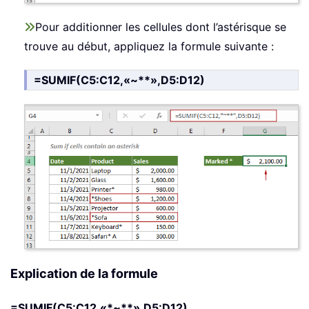
Pour additionner les cellules dont l’astérisque se
trouve au début, appliquez la formule suivante :
=SUMIF(C5:C12,«~**»,D5:D12)
Explication de la formule
=SUMIF(C5:C12,«*~**»,D5:D12)