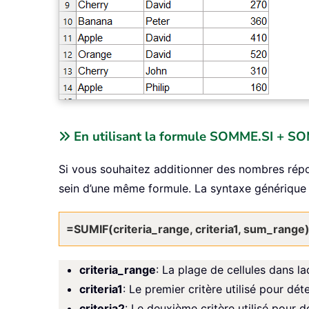
En utilisant la formule SOMME.SI + S
Si vous souhaitez additionner des nombres répond
sein d’une même formule. La syntaxe générique e
=SUMIF(criteria_range, criteria1, sum_range
criteria_range
: La plage de cellules dans la
criteria1
: Le premier critère utilisé pour dét
criteria2
: Le deuxième critère utilisé pour d