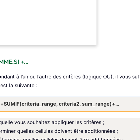
OMME.SI +…
ant à l’un ou l’autre des critères (logique OU), il vous su
st la suivante :
)+SUMIF(criteria_range, criteria2, sum_range)+…
quelle vous souhaitez appliquer les critères ;
erminer quelles cellules doivent être additionnées ;
éterminer quelles cellules doivent être additionnées ;