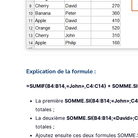
Explication de la formule :
=SUMIF(B4:B14,«John»,C4:C14) + SOMME.SI
La première
SOMME.SI(B4:B14;«John»;C4
totales ;
La deuxième
SOMME.SI(B4:B14;«David»;C
totales ;
Ajoutez ensuite ces deux formules SOMME.SI 