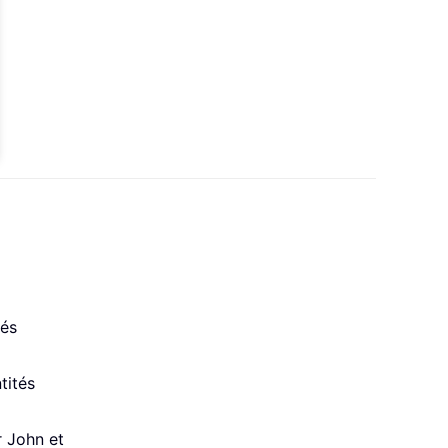
tés
tités
r John et