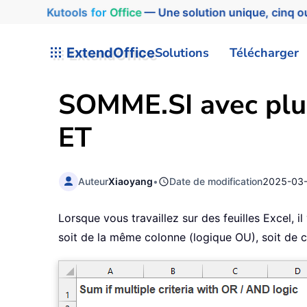
Kutools
for
Office
— Une solution unique, cinq ou
ExtendOffice
Solutions
Télécharger
SOMME.SI avec plus
ET
Auteur
Xiaoyang
•
Date de modification
2025-03
Lorsque vous travaillez sur des feuilles Excel, i
soit de la même colonne (logique OU), soit de c