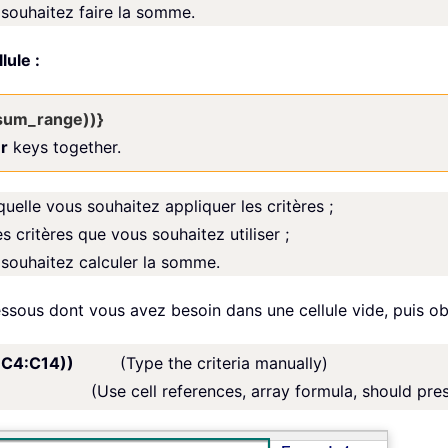
 souhaitez faire la somme.
ule :
 sum_range))}
er
keys together.
quelle vous souhaitez appliquer les critères ;
es critères que vous souhaitez utiliser ;
 souhaitez calculer la somme.
dessous dont vous avez besoin dans une cellule vide, puis obt
, C4:C14))
(Type the criteria manually)
C14))
(Use cell references, array formula, should pre