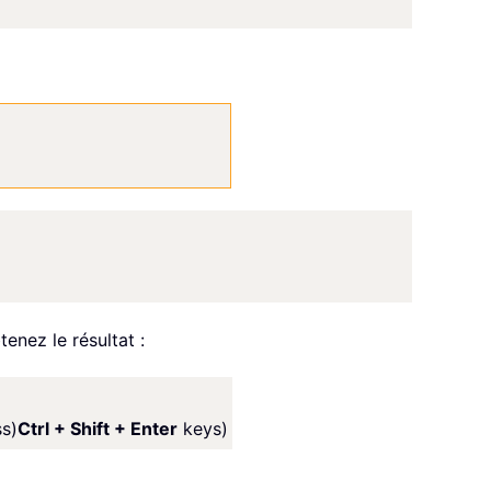
enez le résultat :
ss)
Ctrl + Shift + Enter
keys)