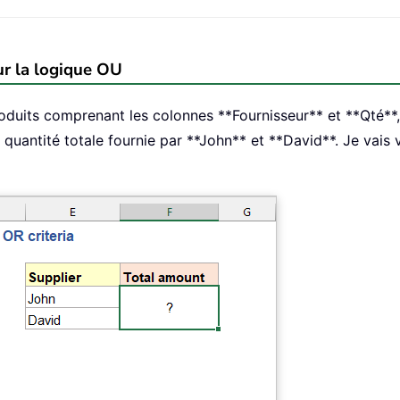
ur la logique OU
duits comprenant les colonnes **Fournisseur** et **Qté**, 
quantité totale fournie par **John** et **David**. Je vais