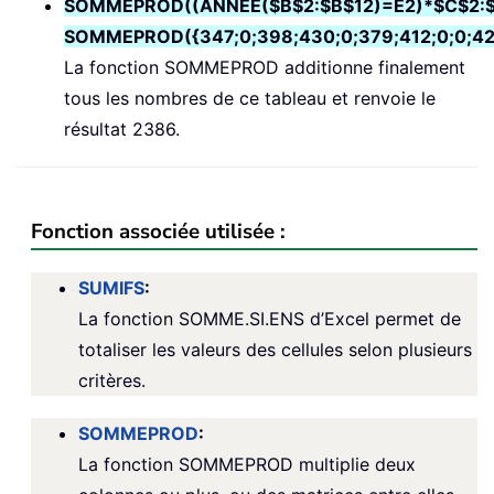
SOMMEPROD((ANNEE($B$2:$B$12)=E2)*$C$2:$
SOMMEPROD({347;0;398;430;0;379;412;0;0;42
La fonction SOMMEPROD additionne finalement
tous les nombres de ce tableau et renvoie le
résultat 2386.
Fonction associée utilisée :
SUMIFS
:
La fonction SOMME.SI.ENS d’Excel permet de
totaliser les valeurs des cellules selon plusieurs
critères.
SOMMEPROD
:
La fonction SOMMEPROD multiplie deux