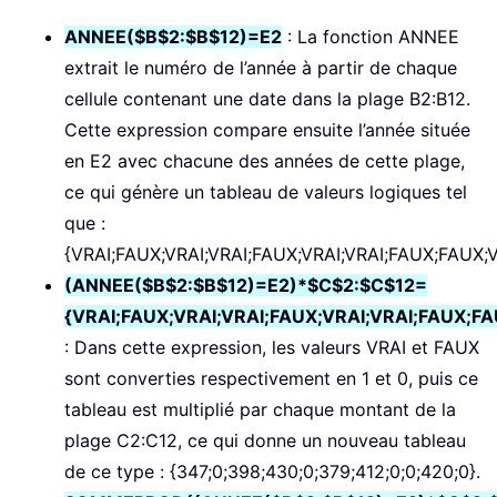
ANNEE($B$2:$B$12)=E2
: La fonction ANNEE
extrait le numéro de l’année à partir de chaque
cellule contenant une date dans la plage B2:B12.
Cette expression compare ensuite l’année située
en E2 avec chacune des années de cette plage,
ce qui génère un tableau de valeurs logiques tel
que :
{VRAI;FAUX;VRAI;VRAI;FAUX;VRAI;VRAI;FAUX;FAUX;V
(ANNEE($B$2:$B$12)=E2)*$C$2:$C$12=
{VRAI;FAUX;VRAI;VRAI;FAUX;VRAI;VRAI;FAUX;F
: Dans cette expression, les valeurs VRAI et FAUX
sont converties respectivement en 1 et 0, puis ce
tableau est multiplié par chaque montant de la
plage C2:C12, ce qui donne un nouveau tableau
de ce type : {347;0;398;430;0;379;412;0;0;420;0}.