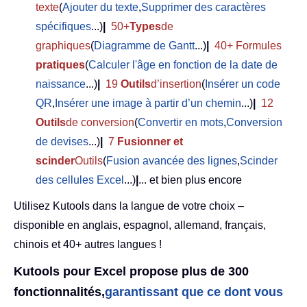
texte
(
Ajouter du texte
,
Supprimer des caractères
spécifiques
...)
|
50+
Types
de
graphiques
(
Diagramme de Gantt
...)
|
40+ Formules
pratiques
(
Calculer l'âge en fonction de la date de
naissance
...)
|
19
Outils
d’insertion
(
Insérer un code
QR
,
Insérer une image à partir d’un chemin
...)
|
12
Outils
de conversion
(
Convertir en mots
,
Conversion
de devises
...)
|
7
Fusionner et
scinder
Outils
(
Fusion avancée des lignes
,
Scinder
des cellules Excel
...)
|
... et bien plus encore
Utilisez Kutools dans la langue de votre choix –
disponible en anglais, espagnol, allemand, français,
chinois et 40+ autres langues !
Kutools pour Excel propose plus de 300
fonctionnalités,
garantissant que ce dont vous