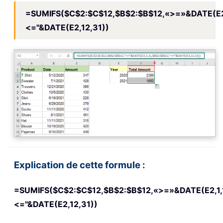
=SUMIFS($C$2:$C$12,$B$2:$B$12,«>=»&DATE(E2,
<="&DATE(E2,12,31))
Explication de cette formule :
=SUMIFS($C$2:$C$12,$B$2:$B$12,«>=»&DATE(E2,1,1
<="&DATE(E2,12,31))