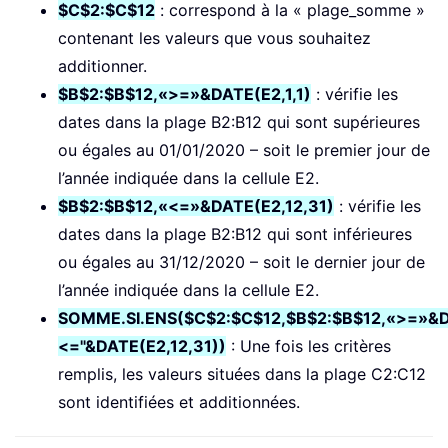
$C$2:$C$12
: correspond à la « plage_somme »
contenant les valeurs que vous souhaitez
additionner.
$B$2:$B$12,«>=»&DATE(E2,1,1)
: vérifie les
dates dans la plage B2:B12 qui sont supérieures
ou égales au 01/01/2020 – soit le premier jour de
l’année indiquée dans la cellule E2.
$B$2:$B$12,«<=»&DATE(E2,12,31)
: vérifie les
dates dans la plage B2:B12 qui sont inférieures
ou égales au 31/12/2020 – soit le dernier jour de
l’année indiquée dans la cellule E2.
SOMME.SI.ENS($C$2:$C$12,$B$2:$B$12,«>=»&DA
<="&DATE(E2,12,31))
: Une fois les critères
remplis, les valeurs situées dans la plage C2:C12
sont identifiées et additionnées.