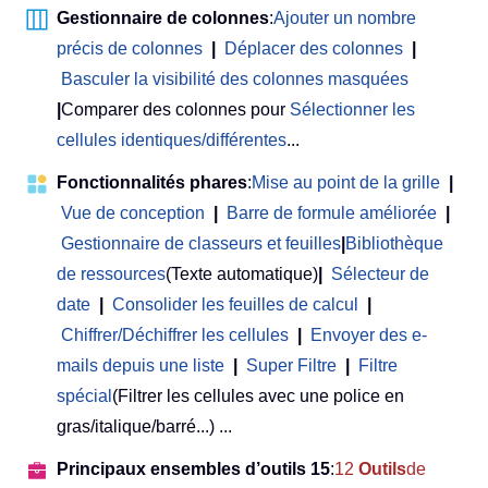
Gestionnaire de colonnes
:
Ajouter un nombre
précis de colonnes
|
Déplacer des colonnes
|
Basculer la visibilité des colonnes masquées
|
Comparer des colonnes pour
Sélectionner les
cellules identiques/différentes
...
Fonctionnalités phares
:
Mise au point de la grille
|
Vue de conception
|
Barre de formule améliorée
|
Gestionnaire de classeurs et feuilles
|
Bibliothèque
de ressources
(Texte automatique)
|
Sélecteur de
date
|
Consolider les feuilles de calcul
|
Chiffrer/Déchiffrer les cellules
|
Envoyer des e-
mails depuis une liste
|
Super Filtre
|
Filtre
spécial
(Filtrer les cellules avec une police en
gras/italique/barré...) ...
Principaux ensembles d’outils 15
:
12
Outils
de