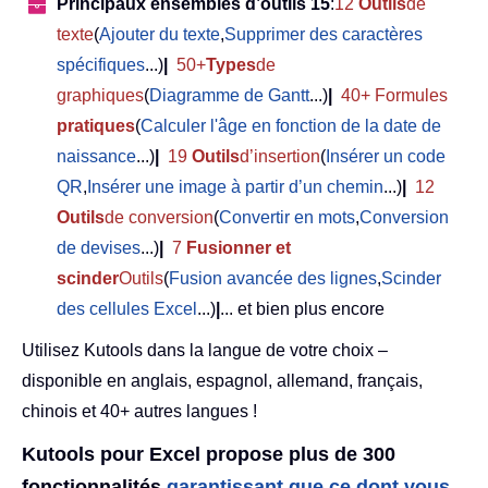
Principaux ensembles d’outils 15
:
12
Outils
de
texte
(
Ajouter du texte
,
Supprimer des caractères
spécifiques
...)
|
50+
Types
de
graphiques
(
Diagramme de Gantt
...)
|
40+ Formules
pratiques
(
Calculer l'âge en fonction de la date de
naissance
...)
|
19
Outils
d’insertion
(
Insérer un code
QR
,
Insérer une image à partir d’un chemin
...)
|
12
Outils
de conversion
(
Convertir en mots
,
Conversion
de devises
...)
|
7
Fusionner et
scinder
Outils
(
Fusion avancée des lignes
,
Scinder
des cellules Excel
...)
|
... et bien plus encore
Utilisez Kutools dans la langue de votre choix –
disponible en anglais, espagnol, allemand, français,
chinois et 40+ autres langues !
Kutools pour Excel propose plus de 300
fonctionnalités,
garantissant que ce dont vous