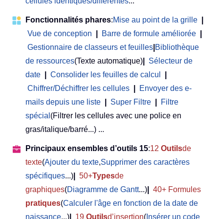
cellules identiques/différentes
...
Fonctionnalités phares
:
Mise au point de la grille
|
Vue de conception
|
Barre de formule améliorée
|
Gestionnaire de classeurs et feuilles
|
Bibliothèque
de ressources
(Texte automatique)
|
Sélecteur de
date
|
Consolider les feuilles de calcul
|
Chiffrer/Déchiffrer les cellules
|
Envoyer des e-
mails depuis une liste
|
Super Filtre
|
Filtre
spécial
(Filtrer les cellules avec une police en
gras/italique/barré...) ...
Principaux ensembles d’outils 15
:
12
Outils
de
texte
(
Ajouter du texte
,
Supprimer des caractères
spécifiques
...)
|
50+
Types
de
graphiques
(
Diagramme de Gantt
...)
|
40+ Formules
pratiques
(
Calculer l'âge en fonction de la date de
naissance
...)
|
19
Outils
d’insertion
(
Insérer un code