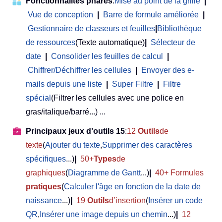
Fonctionnalités phares
:
Mise au point de la grille
|
Vue de conception
|
Barre de formule améliorée
|
Gestionnaire de classeurs et feuilles
|
Bibliothèque
de ressources
(Texte automatique)
|
Sélecteur de
date
|
Consolider les feuilles de calcul
|
Chiffrer/Déchiffrer les cellules
|
Envoyer des e-
mails depuis une liste
|
Super Filtre
|
Filtre
spécial
(Filtrer les cellules avec une police en
gras/italique/barré...) ...
Principaux jeux d’outils 15
:
12
Outils
de
texte
(
Ajouter du texte
,
Supprimer des caractères
spécifiques
...)
|
50+
Types
de
graphiques
(
Diagramme de Gantt
...)
|
40+ Formules
pratiques
(
Calculer l'âge en fonction de la date de
naissance
...)
|
19
Outils
d’insertion
(
Insérer un code
QR
,
Insérer une image depuis un chemin
...)
|
12