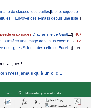
naire de classeurs et feuilles
|
Bibliothèque de
ellules
|
Envoyer des e-mails depuis une liste
|
ypes
de graphiques
(
Diagramme de Gantt
...)
|
40+
e QR
,
Insérer une image depuis un chemin
...)
|
12
e des lignes
,
Scinder des cellules Excel
...)
|
... et
res langues !
oin n’est jamais qu’à un clic…