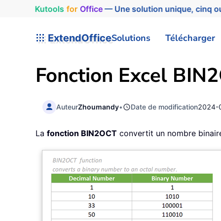
Kutools
for
Office
— Une solution unique, cinq ou
ExtendOffice
Solutions
Télécharger
Fonction Excel BIN
Auteur
Zhoumandy
•
Date de modification
2024-
La
fonction BIN2OCT
convertit un nombre binair