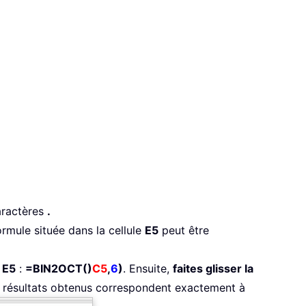
aractères
.
rmule située dans la cellule
E5
peut être
e
E5
:
=BIN2OCT()
C5
,
6
)
. Ensuite,
faites glisser la
es résultats obtenus correspondent exactement à