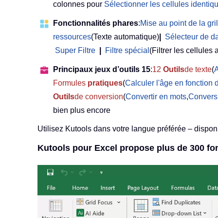
colonnes pour
Sélectionner les cellules identiqu
Fonctionnalités phares
:
Mise au point de la gril
ressources
(Texte automatique)
|
Sélecteur de d
Super Filtre
|
Filtre spécial
(Filtrer les cellules 
Principaux jeux d’outils 15
:
12
Outils
de texte
(
A
Formules
pratiques
(
Calculer l'âge en fonction 
Outils
de conversion
(
Convertir en mots
,
Convers
bien plus encore
Utilisez Kutools dans votre langue préférée – disponi
Kutools pour Excel propose plus de 300 fon