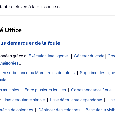
tante e élevée à la puissance n.
é Office
us démarquer de la foule
nnées grâce à :
Exécution intelligente
|
Générer du code
|
Cré
améliorées
…
 en surbrillance ou Marquer les doublons
|
Supprimer les lign
mule
...
s multiples
|
Entre plusieurs feuilles
|
Correspondance floue
...
e
:
Liste déroulante simple
|
Liste déroulante dépendante
|
List
précis de colonnes
|
Déplacer des colonnes
|
Basculer la vis