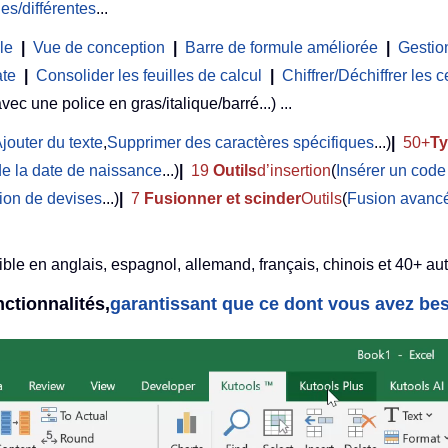
es/différentes
...
le
|
Vue de conception
|
Barre de formule améliorée
|
Gestion
ate
|
Consolider les feuilles de calcul
|
Chiffrer/Déchiffrer les c
avec une police en gras/italique/barré...) ...
jouter du texte
,
Supprimer des caractères spécifiques
...)
|
50+
T
de la date de naissance
...)
|
19
Outils
d’insertion
(
Insérer un cod
ion de devises
...)
|
7
Fusionner et scinder
Outils
(
Fusion avancé
ble en anglais, espagnol, allemand, français, chinois et 40+ aut
ctionnalités,
garantissant que ce dont vous avez bes