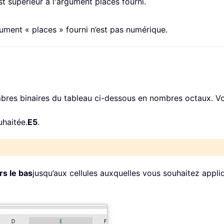
t supérieur à l'argument places fourni.
gument « places » fourni n’est pas numérique.
res binaires du tableau ci-dessous en nombres octaux. Voi
uhaitée.
E5
.
rs le bas
jusqu’aux cellules auxquelles vous souhaitez appli